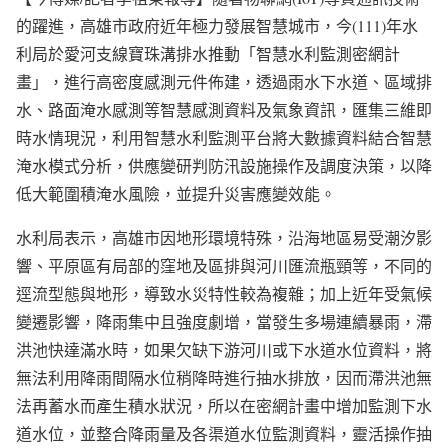
的躍進，高雄市政府近年極力發展智慧城市，今(111)年水
利局於愛河支線寶珠溝排水推動「智慧水利監測密網計
畫」，進行高密度感測元件佈建，透過雨水下水道、區域排
水、路面淹水感測等智慧感測資料及氣象資訊，匯集三維即
時水情現況，利用智慧水利監測平台將大數據資料結合智慧
淹水模式分析，供應變研判防汛設施操作及調度決策，以降
低大範圍積淹水風險，並提升災害應變效能。
水利局表示，高雄市因地形環境特殊，沿海地區易受潮汐影
響、平原區有局部的窪地及區排與河川匯流瓶頸等，不同的
逕流型態與地形，導致水災特性較為複雜；加上近年受氣候
變遷影響，降雨集中且強度劇增，當發生多場連續暴雨，滯
洪池快達滿水時，如果欠缺下游河川或下水道水位資料，將
無法利用降雨間隔水位稍降時進行抽水排放，因而滯洪池無
法再蓄水而產生積水狀況，所以在密網計畫中增加監測下水
道水位，並整合降雨量及各渠道水位監測資料，靈活操作抽