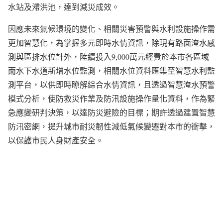
水站及滯洪池，達到減災成效。
因應未來氣候環境的變化、相關災害預警與水利設施操作需
更加智慧化，為掌握多元即時水情資訊，除現有路面淹水感
測與區排水位計外，陸續投入9,000萬元經費於本市各區域
雨水下水道新增水位監測，相關水位資料匯集至智慧水利監
測平台，以供即時瞭解綜合水情資訊，且透過智慧淹水預警
模式分析，使防救災作業及防汛設施操作量化資料，作為緊
急應變研判決策，以達防災避險的目標；期許透過建置智慧
防汛密網，提升城市耐災韌性減低氣候變遷對本市的衝擊，
以保護市民人身財產安全。