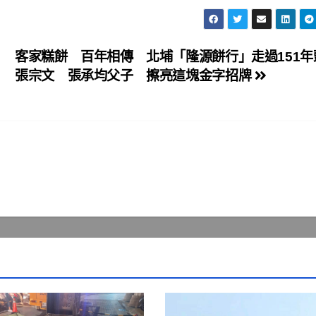
客家糕餅 百年相傳 北埔「隆源餅行」走過151
張宗文 張承均父子 擦亮這塊金字招牌