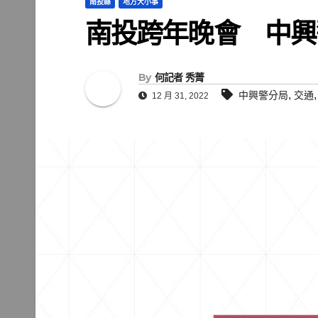
南投縣
地方大小事
南投跨年晚會 中興
By
何記者 秀菁
,
中興警分局
交通
12 月 31, 2022