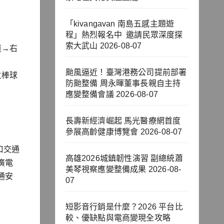
「kivangavan 南島五感主題遊
程」熱烈報名中 邀請民眾深度探
索大武山
2026-08-07
道→右
颱風逼近！臺灣港務公司提前部署
立棒球
防颱整備 周永暉董事長親自主持
應變整備會議
2026-08-07
長壽新經濟崛起 馬光醫療網首度
參展高齡健康博覽會
2026-08-07
口交通
高雄2026城鎮韌性演習 副總統蕭
廣電
美琴視察應變整備成果
2026-08-
通安
07
短影音行銷是什麼？2026 平台比
較、優缺點與電商變現全攻略