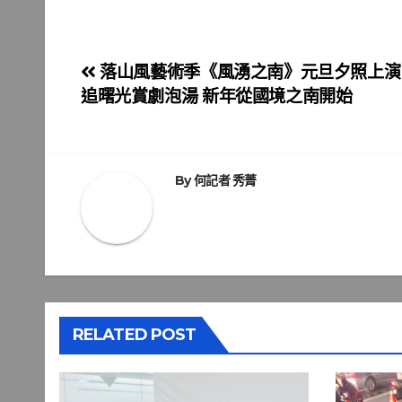
文
落山風藝術季《風湧之南》元旦夕照上演
追曙光賞劇泡湯 新年從國境之南開始
章
導
覽
By
何記者 秀菁
RELATED POST