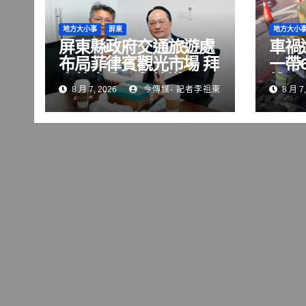
地方大小事
屏東
地方大小
屏東縣政府交通旅遊處
車禍
布局菲律賓觀光市場 拜
一帶
會航空公司與旅遊巨頭
雄區
8 月 7, 2026
今傳媒- 記者李祖東
8 月 7,
共拓國際客源
修