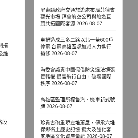
屏東縣政府交通旅遊處布局菲律賓
觀光市場 拜會航空公司與旅遊巨
頭共拓國際客源
2026-08-07
車禍造成三多二路以北一帶600戶
制措
停電 台電高雄區處加派人力進行
搶修
2026-08-07
及維
海委會譴責中國假借防災違法擴張
管轄權 侵害航行自由，破壞國際
秩序
2026-08-07
高雄區監理所標售汽、機車新式號
牌
2026-08-07
路段
珍貴古砲重現左堆蕭屋，傳承六堆
保鄉衛土歷史記憶 擴大及強化客
家地區文化資產量能
2026-08-07