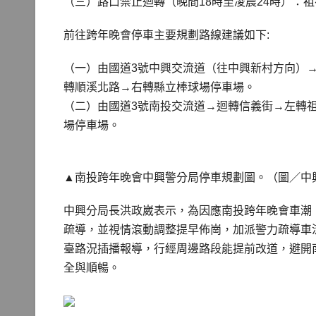
（三）路口禁止迴轉（晚間18時至凌晨24時）：
前往跨年晚會停車主要規劃路線建議如下:
（一）由國道3號中興交流道（往中興新村方向）
轉順溪北路→右轉縣立棒球場停車場。
（二）由國道3號南投交流道→迴轉信義街→左轉
場停車場。
▲南投跨年晚會中興警分局停車規劃圖。（圖／中
中興分局長洪政崴表示，為因應南投跨年晚會車潮，
疏導，並視情滾動調整提早佈崗，加派警力疏導車
臺路況插播報導，行經周邊路段能提前改道，避開
全與順暢。