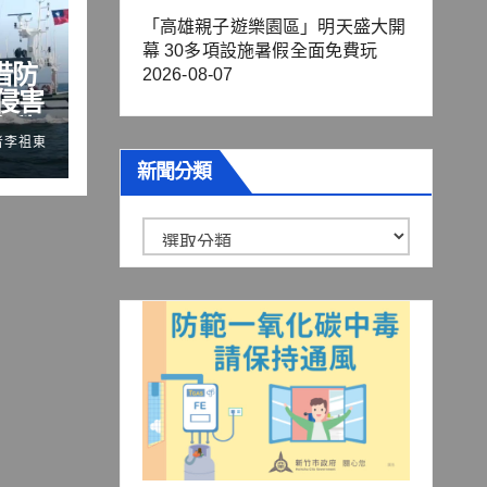
「高雄親子遊樂園區」明天盛大開
幕 30多項設施暑假全面免費玩
借防
2026-08-07
侵害
際秩
者李祖東
新聞分類
新
聞
分
類