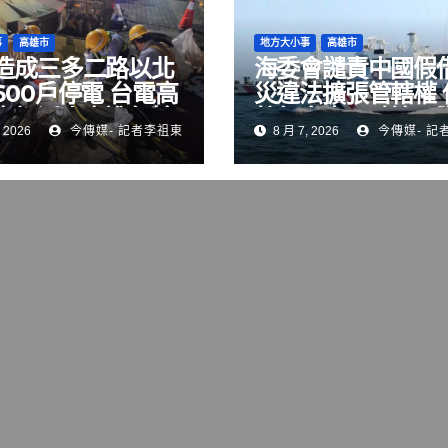
事
高雄市
地方大小事
高雄市
造成三多二路以北
海委會譴責中國假
600戶停電 台電高
災違法擴張管轄權 
處加派人力進行搶
航行自由，破壞國
 2026
今傳媒- 記者李祖東
8 月 7, 2026
今傳媒- 記
序