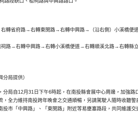
祖祠路段缺口、祖祠路與中興路路口。
→右轉省府路→右轉東閔路→右轉中興路→（沿右側）小溪橋便
祖祠路→右轉中興路→右轉小溪橋便道→右轉順溪北路→右轉縣
興分局提供）
分局自12月31日下午6時起，在南投縣會展中心周邊，加強路
流，全力維持南投跨年晚會之交通順暢，另請駕駛人隨時收聽警
南投市「中興路」、「東閔路」附近等易壅塞路段，共同維護交