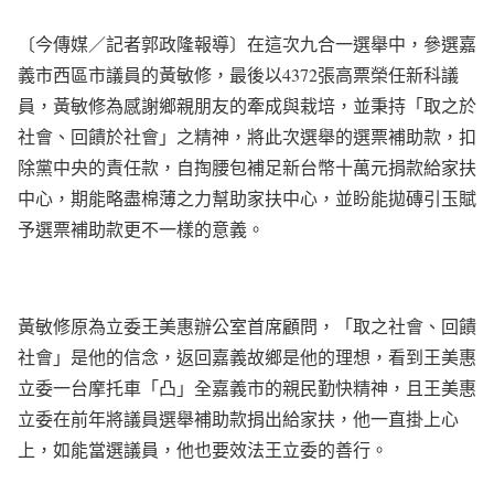
〔今傳媒／記者郭政隆報導〕在這次九合一選舉中，參選嘉
義市西區市議員的黃敏修，最後以4372張高票榮任新科議
員，黃敏修為感謝鄉親朋友的牽成與栽培，並秉持「取之於
社會、回饋於社會」之精神，將此次選舉的選票補助款，扣
除黨中央的責任款，自掏腰包補足新台幣十萬元捐款給家扶
中心，期能略盡棉薄之力幫助家扶中心，並盼能拋磚引玉賦
予選票補助款更不一樣的意義。
黃敏修原為立委王美惠辦公室首席顧問，「取之社會、回饋
社會」是他的信念，返回嘉義故鄉是他的理想，看到王美惠
立委一台摩托車「凸」全嘉義市的親民勤快精神，且王美惠
立委在前年將議員選舉補助款捐出給家扶，他一直掛上心
上，如能當選議員，他也要效法王立委的善行。