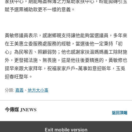
家扶中心，期能略盡棉薄之力幫助家扶中心，盼能拋磚引玉
賦予選票補助款更不一樣的意義。
黃敏修議員表示，感謝鄉親支持讓他能夠當選議員，多年來
在王美惠立委服務處服務的經驗，當選後他一定秉持「初
心」為民喉舌、照顧弱勢；他也感謝家扶溫媽媽義工除財施
外，更發揚法施、無畏施，這是他往後要精進的，黃敏修也
提早來跟大家拜年，祝福家家戶戶~萬事如意迎新年，玉兎
迎春旺整年。
分類:
嘉義
、
地方大小事
今傳媒 JNEWS
返回頂端
Exit mobile version