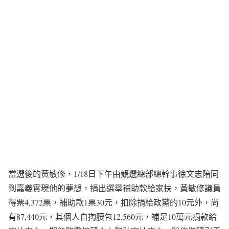
當選後的黃敏修，1/18日下午由競選總部總幹事徐文志陪同
到嘉義實現他的夢想，捐出選舉補助款給家扶，黃敏修議員
得票4,372票，補助款1票30元，扣除捐給政黨的10元外，尚
有87,440元，其個人自掏腰包12,560元，補足10萬元捐款給