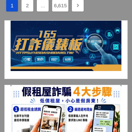
文
1
2
...
6,615
章
分
頁