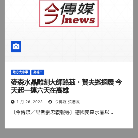
地方大小事
高雄市
麥森水晶雕刻大師路茲．賀夫巡迴展 今
天起一連六天在高雄
1 月 26, 2023
今傳媒 張忠義
〔今傳媒／記者張忠義報導〕德國麥森水晶以...