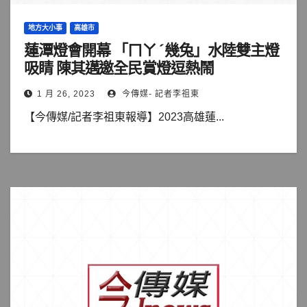
地方大小事
高雄市
蓮潭燈會開幕 「ㄇㄚˊ幾兔」水陸雙主燈
吸睛 陳其邁邀全民賞燈逗熱鬧
1 月 26, 2023
今傳媒- 記者李祖東
【今傳媒/記者李祖東報導】2023高雄蓮...