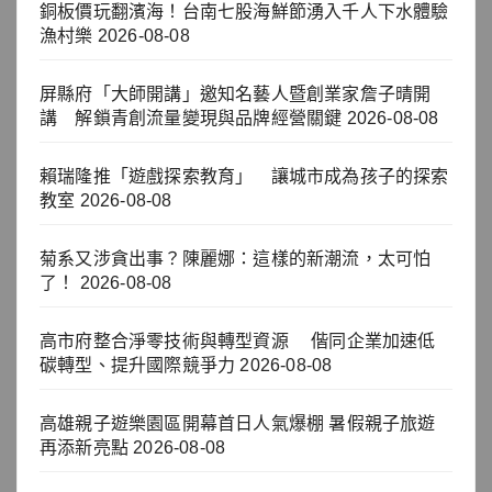
銅板價玩翻濱海！台南七股海鮮節湧入千人下水體驗
漁村樂
2026-08-08
屏縣府「大師開講」邀知名藝人暨創業家詹子晴開
講 解鎖青創流量變現與品牌經營關鍵
2026-08-08
賴瑞隆推「遊戲探索教育」 讓城市成為孩子的探索
教室
2026-08-08
菊系又涉貪出事？陳麗娜：這樣的新潮流，太可怕
了！
2026-08-08
高市府整合淨零技術與轉型資源 偕同企業加速低
碳轉型、提升國際競爭力
2026-08-08
高雄親子遊樂園區開幕首日人氣爆棚 暑假親子旅遊
再添新亮點
2026-08-08