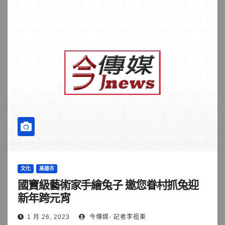
文化
高雄市
國寶級藝術家手繪兔子 邀您眷村抓兔迎
新年跨元宵
1 月 26, 2023
今傳媒- 記者李祖東