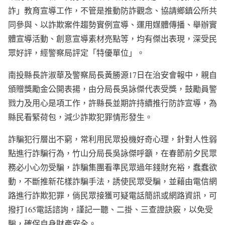
詐」教育宣導工作，不管是推動防詐觀念、協請鄉鎮公所共
同參與、以詐欺案件趨勢實例宣導、運用媒體傳播、舉辦實
體宣導活動、創意宣導素材亮點等，均有傑出表現，深受民
眾好評，經警察局評定「特優單位」。
南投縣長許淑華及警察局長黃勝源17日在治安會報中，親自
頒贈獎勵金公開表揚，由分局長吳詠傑代表受獎，鼓勵員警
戮力及用心是項工作，許縣長並期許持續推行防詐宣導，為
縣民看緊荷包，減少詐欺犯罪情形發生。
詐騙犯行層出不窮，常利用民眾投機好奇心理，針對人性弱
點進行詐騙行為，竹山分局長吳詠傑呼籲，在春節前夕民眾
務必小心勿受騙，詐騙集團看準民眾過年錢財充裕，蠢蠢欲
動，不斷推新花樣詐騙手法，誘使民眾受騙，並藉由電信網
路進行詐欺犯罪，倘民眾接獲可疑電話簡訊或網路資訊，可
撥打165電話諮詢，謹記一聽、二掛、三查證訣竅，以免受
騙，確保自身財產安全。