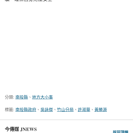
分類:
南投縣
、
地方大小事
標籤:
南投縣政府
、
吳詠傑
、
竹山分局
、
許淑華
、
黃勝源
今傳媒 JNEWS
返回頂端