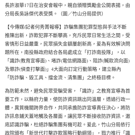
長許淑華17日在治安會報中，親自頒贈獎勵金公開表揚，由
分局長吳詠傑代表受獎。（圖／竹山分局提供）
【今傳媒/記者何秀菁報導】詐騙集團犯罪型態與手法不斷
推陳出新，詐欺犯罪不斷攀高，充斥民眾日常生活之間，受
害情形日益嚴重，民眾損失金額屢創新高，爰為有效解決問
題所在，南投縣政府結合各局處成立「打詐南投隊」，以
「識詐(教育宣導面)、堵詐(電信網路面)、阻詐(贓款流向面)
及懲詐(偵查打擊面)」4大面向訂定行動策略，建立縣內
「防詐騙、毀工具、擋金流、清集團」之終極目標。
為防範未然，避免民眾受騙受害，「識詐」之教育宣導為首
要工作，以縣府力量，使防詐資訊跳出同溫層，透過行政一
體，異質機關跨界合作，共同承擔防詐宣導責任決心，將防
詐訊息鋪天蓋地觸及各層面，讓民眾不斷接收防詐資訊，澈
底認識詐騙，杜絕詐騙集團有機可趁。爰此，竹山分局依行
政院頒布「新世代打擊詐欺策略行動綱領」，戮力推行「識