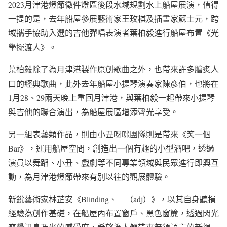
2023月津港燈節徵件燈區後段水域規劃水上船屋展演，值得
一提的是，去年船屋參展藝術家王玫棋及插畫家蘇士元，跨
域攜手協助入選的吉他彈唱表演者葉柏毅進行船屋布置《光
學擺渡人》。
葉柏毅除了為月津港製作原創歌曲之外，也帶來許多膾炙人
口的經典歌曲，此外去年船屋小提琴演奏家陳彥伯，也將在
1月28、29兩天晚上重回月津港，與葉柏毅一起帶來小提琴
與吉他的聯合演出，為船屋展區增添聲光享受。
另一組表藝類作品，則由小丑呀咪團隊則是帶來《笑一個
Bar》，運用船屋空間，創造出一個有趣的小型酒吧，透過
演員以舞蹈、小丑、戲劇等不同專業領域與民眾進行即興互
動，為月津港燈節帶來有別以往的觀展體驗。
新銳藝術家林芷安《Blinding、＿（adj）》，以其自身聽損
經驗為創作基礎，在船屋內布置窗戶、黑色窗簾，透過閃光