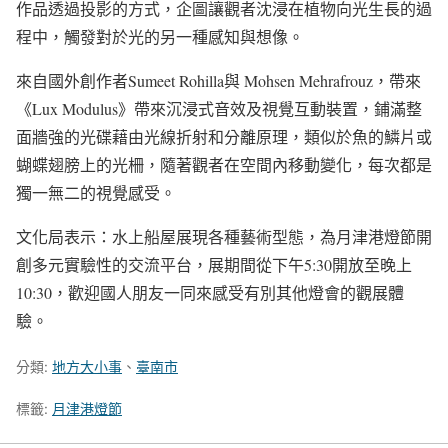
作品透過投影的方式，企圖讓觀者沈浸在植物向光生長的過
程中，觸發對於光的另一種感知與想像。
來自國外創作者Sumeet Rohilla與 Mohsen Mehrafrouz，帶來
《Lux Modulus》帶來沉浸式音效及視覺互動裝置，鋪滿整
面牆強的光碟藉由光線折射和分離原理，類似於魚的鱗片或
蝴蝶翅膀上的光柵，隨著觀者在空間內移動變化，每次都是
獨一無二的視覺感受。
文化局表示：水上船屋展現各種藝術型態，為月津港燈節開
創多元實驗性的交流平台，展期間從下午5:30開放至晚上
10:30，歡迎國人朋友一同來感受有別其他燈會的觀展體
驗。
分類:
地方大小事
、
臺南市
標籤:
月津港燈節