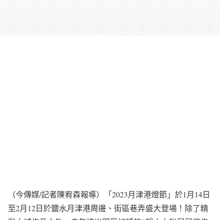
（今傳媒/記者陳宥森報導）「2023月津港燈節」於1月14日
至2月12日於鹽水月津港周邊、街區巷弄盛大登場！除了精