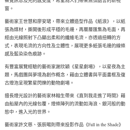
察覺訊息及光的感受度，希望為人們帶來無須語言的新視
窗。
藝術家王世慧和廖安珺，帶來立體造型作品《紙浪》，以紙
張為媒材，撕開後形成平穩的毛邊，再層層匯集為毛面，再
經由光線照射下凸顯出柔和的纖維毛流，亦透過扭轉的方
式，表現毛流的方向性及立體性，展現更多紙張毛邊的線條
感及藍染染色痕跡。
有豐富展覽經驗的藝術家謝欣穎《星星劇場》，以星夜為主
題，馬戲團與夢境為創作概念，藉由立體書與平面畫框及復
古燈泡呈現繁星閃爍的動物劇場。
擅長燈光設計的藝術家林翰生帶來《直到我走進了時間》藉
由船屋內的光線包覆，燈條陣列的流動如海浪、銀河般的動
態中，進入光的世界。
藝術家許文慈、張辰暘則帶來投影作品《Fall in the Shade》