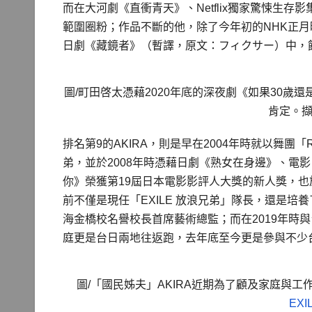
而在大河劇《直衝青天》、Netflix獨家驚悚生
範圍圈粉；作品不斷的他，除了今年初的NHK正月
日劇《藏鏡者》（暫譯，原文：フィクサー）中，
圖/町田啓太憑藉2020年底的深夜劇《如果30
肯定。
排名第9的AKIRA，則是早在2004年時就以舞團「RA
弟，並於2008年時憑藉日劇《熟女在身邊》、電
你》榮獲第19屆日本電影影評人大獎的新人獎，也
前不僅是現任「EXILE 放浪兄弟」隊長，還是培養了
海金橋校名譽校長首席藝術總監；而在2019年時
庭更是台日兩地往返跑，去年底至今更是參與不少
圖/「國民姊夫」AKIRA近期為了顧及家庭與
EXI