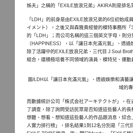
姊夫」之稱的「EXILE放浪兄弟」AKIRA則是排名
「LDH」的前身是由EXILE放浪兄弟的6位初始
イメント），之後又與森雅貴經營的模特事務所「3
的「LDH」；而公司名稱的這三個英文字母，則分別
（HAPPINESS），以「讓日本充滿元氣」、
除了活躍中的EXILE放浪兄弟、三代目 J Soul Brot
組合，還積極培養不同領域的演員、模特兒、運動
圖/LDH以「讓日本充滿元氣」、透過娛樂和演
域的
而數據統計公司「株式会社アーキテクトが」，在去
了調查，除了詢問受訪民眾是否知道這些藝人的長
想聽、想看、想知道這些藝人的作品跟消息，綜合上
人實力排行榜」，排名結果1到12名分別是「三代目 J So