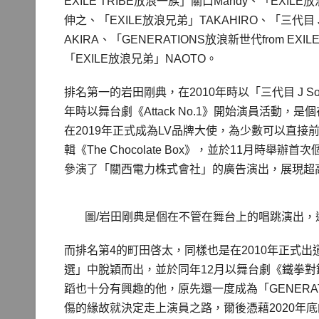
EXILE TRIBE放浪一族」關口Mandy、「EXIL
伸之、「EXILE放浪兄弟」TAKAHIRO、「三代目 J
AKIRA、「GENERATIONS放浪新世代from EX
「EXILE放浪兄弟」NAOTO。
排名第一的岩田剛典，在2010年時以「三代目 J Soul Br
年時以舞台劇《Attack No.1》開始演員活
在2019年正式成為LV品牌大使，為少數可以直
輯《The Chocolate Box》，並於11月時舉
參演了「關西電力株式會社」的廣告演出，展現超
圖/岩田剛典是個在不管在舞台上的唱跳演出
而排名第4的町田啓太，同樣也是在2010年正式出道
選」中脫穎而出，並於同年12月以舞台劇《鐵拳
蹈也十分有興趣的他，原先還一度成為「GENERATIO
傷的緣故就決定走上演員之路，爾後憑藉2020年