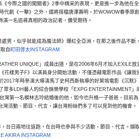
存影集《今際之國的闖關者》2季中精采的表現，更是進一步為他在
時代劇《一擊》之外，還將搭檔唐澤壽明，於WOWOW春季原
飾演一名追尋真相的政治記者，備受期待。
歲還是處男，似乎就能成為魔法師》爆紅全亞洲，在那之後作品不斷
擷取自
町田啓太INSTAGRAM
THER UNIQUE」成員出道，是在2006年6月才加入EXILE放
影《花樣男子F》以演員身分開始活動，不僅憑藉電影作品《讓我
於2017年時參演大導演馬丁史柯西斯執導的好萊塢電影《沉默
眾多LDH藝人的綜合娛樂學校「EXPG ENTERTAINMENT」
與台灣第一名模林志玲結婚後的他，如今也升格一子爸爸，目前為
台灣活動、節目、代言，讓台灣粉絲們多了可以見到他的機會。
工作，台日兩地往返跑，在台時也參與不少活動、節目、代言。擷
LE AKIRA INSTAGRAM