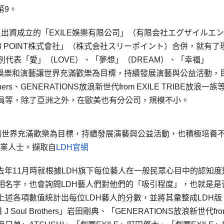
第9。
成員出資成立的「EXILE娛樂有限公司」（有限会社エグザイルエ
 POINT株式會社」（株式会社スリーポイント）合併，就有了
代表「愛」（LOVE）、「夢想」（DREAM）、「幸福」
透過娛樂和演藝讓世界充滿歡樂為目標，持續發展演藝與公益活動，
hers、GENERATIONS放浪新世代from EXILE TRIBE放浪一
員等，除了亞洲之外，在歐美也有分公司，規模不小。
藝讓世界充滿歡樂為目標，持續發展演藝與公益活動，也積極培養
專業人士。擷取自
LDH官網
年11月時就根據LDH旗下每位藝人在一般民眾心目中的認知度
相名字，也會詢問LDH藝人們對他們的「吸引程度」，也就是是
述各項數值統計出每位LDH藝人的分數，並將其彙整成LDH版
ul Brothers」岩田剛典、「GENERATIONS放浪新世代fro