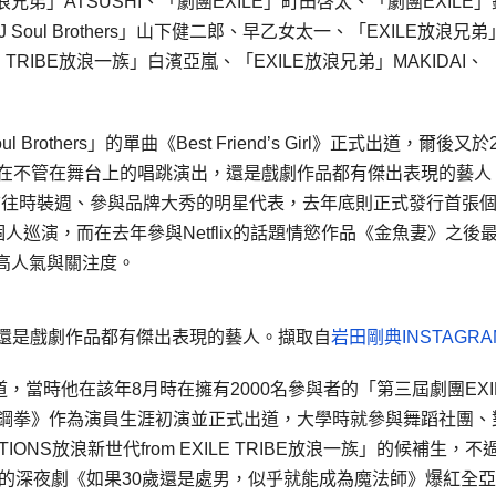
E放浪兄弟」ATSUSHI、「劇團EXILE」町田啓太、「劇團EXILE
 Soul Brothers」山下健二郎、早乙女太一、「EXILE放浪兄弟
ILE TRIBE放浪一族」白濱亞嵐、「EXILE放浪兄弟」MAKIDAI、
others」的單曲《Best Friend’s Girl》正式出道，爾後又於2
動，是個在不管在舞台上的唱跳演出，還是戲劇作品都有傑出表現的藝人
接前往時裝週、參與品牌大秀的明星代表，去年底則正式發行首張
辦首次個人巡演，而在去年參與Netflix的話題情慾作品《金魚妻》之後
高人氣與關注度。
，還是戲劇作品都有傑出表現的藝人。擷取自
岩田剛典INSTAGRA
，當時他在該年8月時在擁有2000名參與者的「第三屆劇團EXI
對鋼拳》作為演員生涯初演並正式出道，大學時就參與舞蹈社團、
NS放浪新世代from EXILE TRIBE放浪一族」的候補生，不
底的深夜劇《如果30歲還是處男，似乎就能成為魔法師》爆紅全