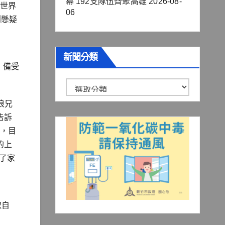
幕 192支隊伍齊聚高雄
2026-08-
全世界
06
創懸疑
新聞分類
，備受
新
聞
浪兄
分
告訴
類
》，目
的上
了家
取自