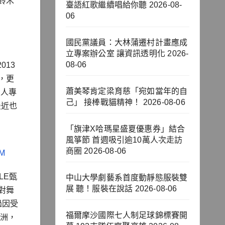
」鈴木
臺語紅歌繼續唱給你聽
2026-08-
」
06
國民黨議員：大林蒲遷村計畫應成
立專案辦公室 讓資訊透明化
2026-
08-06
013
，更
蕭美琴肯定梁育慈「宛如當年的自
個人專
己」 接棒戰貓精神！
2026-08-06
最近也
「旗津X哈瑪星盛夏優惠券」結合
風箏節 首週吸引逾10萬人次走訪
商圈
2026-08-06
M
LE甄
中山大學劇藝系首度動靜態服裝雙
展 聽！服裝在說話
2026-08-06
對舞
過因受
福爾摩沙國際七人制足球錦標賽開
亞洲，