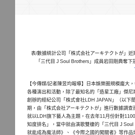
表/數據統計公司「株式会社アーキテクトが」近
「三代目 J Soul Brothers」成員岩田
【今傳媒/記者陳昱均報導】日本娛樂圈規模龐大
各種演出和活動，除了最知名的「造星工廠」傑尼斯
創辦的經紀公司「株式會社LDH JAPAN」（以
期，由「株式会社アーキテクトが」進行數據調查
就以LDH旗下藝人為主題，在去年11月份針對11
知度排名」，當中就由演歌雙棲的「三代目 J Soul
就能成為魔法師》、《今際之國的闖關者》等作品爆