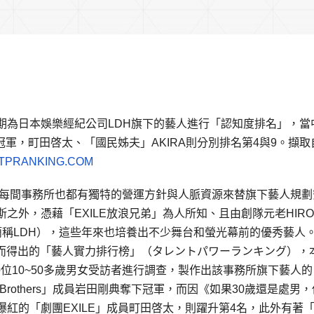
期為日本娛樂經紀公司LDH旗下的藝人進行「認知度排名」，當
剛典奪下冠軍，町田啓太、「國民姊夫」AKIRA則分別排名第4與9。擷取
TPRANKING.COM
，每間事務所也都有獨特的營運方針與人脈資源來替旗下藝人規劃
之外，憑藉「EXILE放浪兄弟」為人所知、且由創隊元老HIR
下簡稱LDH），這些年來也培養出不少舞台和螢光幕前的優秀藝人
而得出的「藝人實力排行榜」（タレントパワーランキング），
00位10~50多歲男女受訪者進行調查，製作出該事務所旗下藝人
 Brothers」成員岩田剛典奪下冠軍，而因《如果30歲還是處男
紅的「劇團EXILE」成員町田啓太，則躍升第4名，此外有著