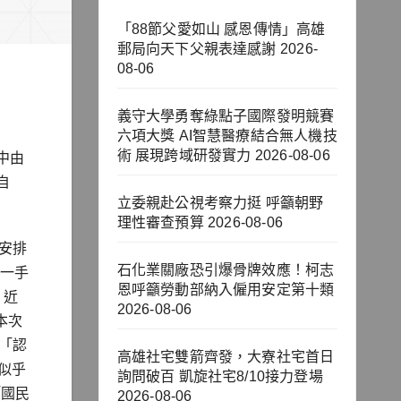
「88節父愛如山 感恩傳情」高雄
郵局向天下父親表達感謝
2026-
08-06
義守大學勇奪綠點子國際發明競賽
六項大獎 AI智慧醫療結合無人機技
術 展現跨域研發實力
2026-08-06
中由
自
立委親赴公視考察力挺 呼籲朝野
理性審查預算
2026-08-06
安排
石化業關廠恐引爆骨牌效應！柯志
O一手
恩呼籲勞動部納入僱用安定第十類
。近
2026-08-06
本次
的「認
高雄社宅雙箭齊發，大寮社宅首日
，似乎
詢問破百 凱旋社宅8/10接力登場
「國民
2026-08-06