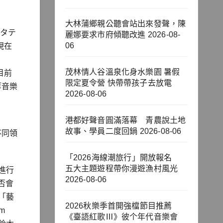
大林蒲鄉親公聽會站出來發聲，陳
ンタテ
麗娜要求市府傾聽改進
2026-08-
06
現在
茂林情人谷溫泉化身水樂園 暑假
目前
限定夏令營 快帶帶孩子去放電
族等音樂
2026-08-06
港都好聲音圓滿落幕 青農說土地
故事、學員二度回鍋
2026-08-06
不同領
「2026海線潮旅行」開放報名
五大主題遊程帶你漫遊漁村風光
進行
2026-08-06
否會
「藝
2026秋樂季首開強檔節目推薦
m
《臺語紅歌Ⅲ》彼个年代音樂會