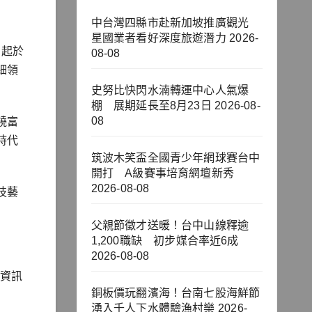
中台灣四縣市赴新加坡推廣觀光
星國業者看好深度旅遊潛力
2026-
日起於
08-08
細領
史努比快閃水湳轉運中心人氣爆
棚 展期延長至8月23日
2026-08-
08
饒富
時代
筑波木笑盃全國青少年網球賽台中
開打 A級賽事培育網壇新秀
2026-08-08
技藝
父親節徵才送暖！台中山線釋逾
1,200職缺 初步媒合率近6成
2026-08-08
名資訊
銅板價玩翻濱海！台南七股海鮮節
湧入千人下水體驗漁村樂
2026-