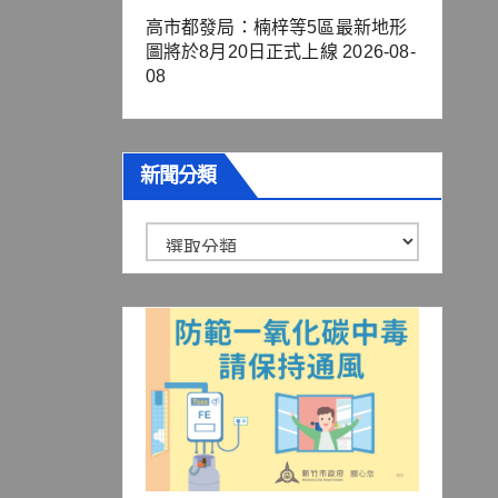
高市都發局：楠梓等5區最新地形
圖將於8月20日正式上線
2026-08-
08
新聞分類
新
聞
分
類