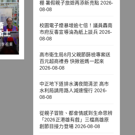
棚 暑假親子旅遊再添新亮點
2026-
08-08
蕭
校園電子煙暴增逾七倍！議員轟南
衛土
市府反毒宣導淪為紙上談兵
2026-
08-08
化客
者李祖東
能
高市衛生局8月父親節篩檢專案送
百元超商禮券 快揪爸媽一起來
2026-08-08
中正地下道排水溝夜間清淤 高市
水利局請用路人減速慢行
2026-
08-08
從親子冒險、都會情感到生命思辨
「2026正港雄有戲」三檔高雄原
創節目接力登場
2026-08-08