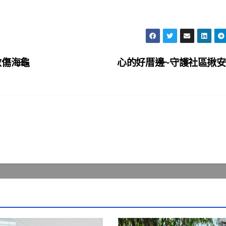
救傷海龜
心的好厝邊~守護社區揪