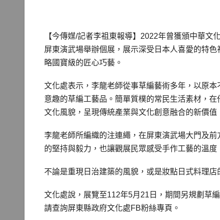
【今傳媒/記者李祖東報導】2022年曾獲頒中華
屏東演武場舉辦個展，展示深受日本人喜愛的特色
略國寶級的匠心巧藝。
文化處表示，李龍老師從事草編藝術多年，以原本
意趣的草編工藝品。簡單質樸的常民生活素材，在
文化風貌，呈現傳統產業與文化創意融合的新價值
李龍老師所編織的注連繩，在屏東演武場大門及前
的堅持與毅力，也讓觀展民眾感受手作工藝的溫度
不論是重現日治建築的風貌，或是妝點日式料理店
文化處說，展覽至112年5月21日，期間另規劃
請查詢屏東縣政府文化處FB粉絲專頁。