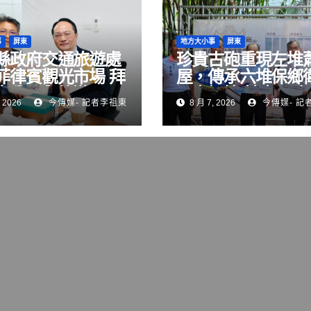
事
屏東
地方大小事
屏東
縣政府交通旅遊處
珍貴古砲重現左堆
菲律賓觀光市場 拜
屋，傳承六堆保鄉
空公司與旅遊巨頭
歷史記憶 擴大及強
 2026
今傳媒- 記者李祖東
8 月 7, 2026
今傳媒- 記
國際客源
家地區文化資產量