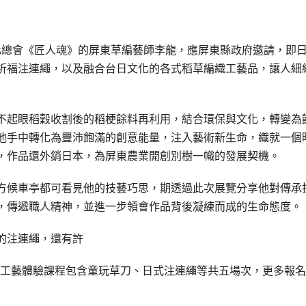
文化總會《匠人魂》的屏東草編藝師李龍，應屏東縣政府邀請，即
祈福注連繩，以及融合台日文化的各式稻草編織工藝品，讓人細
不起眼稻穀收割後的稻梗餘料再利用，結合環保與文化，轉變為
他手中轉化為豐沛飽滿的創意能量，注入藝術新生命，織就一個
，作品還外銷日本，為屏東農業開創別樹一幟的發展契機。
方候車亭都可看見他的技藝巧思，期透過此次展覽分享他對傳承
，傳遞職人精神，並進一步領會作品背後凝練而成的生命態度。
的注連繩，還有許
草編工藝體驗課程包含童玩草刀、日式注連繩等共五場次，更多報