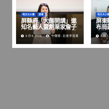
地方大小事
屏東
地方大小
屏縣府「大師開講」邀
屏東
知名藝人暨創業家詹子
布局
晴開講 解鎖青創流量
會航
8 月 8, 2026
今傳媒- 記者李祖東
8 月 7,
變現與品牌經營關鍵
共拓