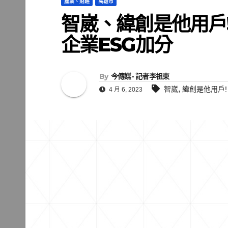
產業、財經
高雄市
智崴、緯創是他用戶
企業ESG加分
By
今傳媒- 記者李祖東
,
智崴
緯創是他用戶!
4 月 6, 2023