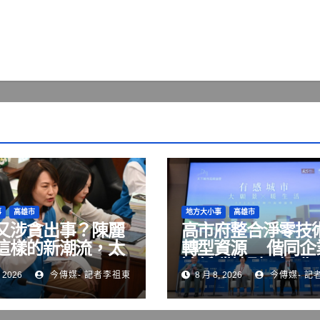
事
高雄市
地方大小事
高雄市
又涉貪出事？陳麗
高市府整合淨零技
這樣的新潮流，太
轉型資源 偕同企
了！
速低碳轉型、提升
 2026
今傳媒- 記者李祖東
8 月 8, 2026
今傳媒- 記
競爭力