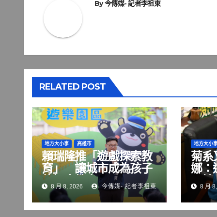
覽
By
今傳媒- 記者李祖東
RELATED POST
地方大小事
高雄市
地方大小
賴瑞隆推「遊戲探索教
菊系
育」 讓城市成為孩子
娜：
的探索教室
可怕
8 月 8, 2026
今傳媒- 記者李祖東
8 月 8,