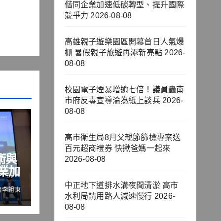
偕同企業加速低碳轉型、提升國際
競爭力
2026-08-08
高雄親子遊樂園區開幕首日人氣爆
棚 暑假親子旅遊再添新亮點
2026-
08-08
校園電子煙暴增逾七倍！議員轟南
市府反毒宣導淪為紙上談兵
2026-
08-08
高市衛生局8月父親節篩檢專案送
百元超商禮券 快揪爸媽一起來
術與
2026-08-08
業加
國際
中正地下道排水溝夜間清淤 高市
者李祖東
水利局請用路人減速慢行
2026-
08-08