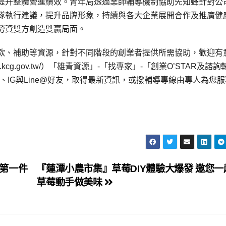
提升整體營運績效。青年局透過業師輔導機制協助先知蜂針對公
隊執行建議，提升品牌形象，持續與各大企業展開合作及推廣健
勞資雙方創造雙贏局面。
款、補助等資源，針對不同階段的創業者提供所需協助，歡迎有
.kcg.gov.tw/）「雄青資源」-「找專家」-「創業O’STAR及諮
IG與Line@好友，取得最新資訊，或撥輔導專線由專人為您服務
第一件
『蓮潭小農市集』草莓DIY體驗大爆發 邀您一
草莓動手做美味