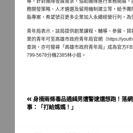
導，針對團隊發展需求，協助團隊進行業務開展，
務開發策略、人才遴選及留用機制建立等，給予團
脂專案，希望號召更多企業加入永續經營行列，為
青年局表示，該局提供創業課程、輔導、參展、貸
業的青年可至高雄市政府青年局官網（https://youth
查詢，亦可搜尋「高雄市政府青年局」成為官方FB、
799-5678分機2385林小姐。
文
身揹兩條毒品通緝男遭警逮還想跑！落網
事：「打給媽媽！」
章
導