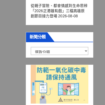
從親子冒險、都會情感到生命思辨
「2026正港雄有戲」三檔高雄原
創節目接力登場
2026-08-08
新聞分類
新
聞
分
類