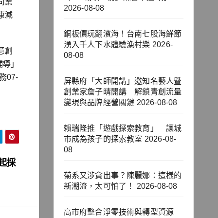
司業
2026-08-08
康減
銅板價玩翻濱海！台南七股海鮮節
湧入千人下水體驗漁村樂
2026-
意創
08-08
詢輔導」
07-
屏縣府「大師開講」邀知名藝人暨
創業家詹子晴開講 解鎖青創流量
變現與品牌經營關鍵
2026-08-08
賴瑞隆推「遊戲探索教育」 讓城
市成為孩子的探索教室
2026-08-
08
起採
菊系又涉貪出事？陳麗娜：這樣的
新潮流，太可怕了！
2026-08-08
高市府整合淨零技術與轉型資源