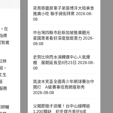
梁育慈邀屏東子弟張博洋大啖美食
推廣小吃 聯手掃街拜票
2026-08-
08
理。在
中台灣四縣市赴新加坡推廣觀光
指標
星國業者看好深度旅遊潛力
2026-
司智崴
08-08
史努比快閃水湳轉運中心人氣爆
虹映
棚 展期延長至8月23日
2026-08-
組，
08
工生
服
筑波木笑盃全國青少年網球賽台中
開打 A級賽事培育網壇新秀
服務
2026-08-08
父親節徵才送暖！台中山線釋逾
業師輔
1,200職缺 初步媒合率近6成