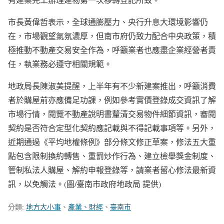
市長黃偉哲表示，全球通膨壓力、央行升息大環境影響仍
在，市場觀望氣氛濃厚，但南市府仍致力配合中央政策，積
極推動不動產交易安全作為，呼籲業者也應盡企業經營者責
任，執業務必遵守相關規範。
地政局長陳淑美提醒，上半年有不少新建案推出，呼籲消費
者於購屋前亦應備足功課，例如參考實價登錄成交資訊了解
市場行情，閱覽不動產說明書釐清交易物件細節資訊，審閱
契約是否符合定型化契約應記載與不得記載事項等。另外，
近期通過《平均地權條例》部分條文修正草案，修法五大重
點包含限制換約轉售、重罰炒作行為、建立檢舉獎金制度、
管制私法人購屋、解約申報登錄等，請業者留心修法最新資
訊，以免觸法。(圖/臺南市政府地政局 提供)
分類:
地方大小事
、
產業、財經
、
臺南市