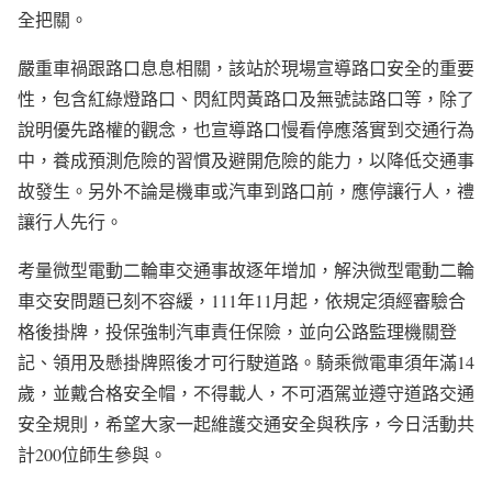
全把關。
嚴重車禍跟路口息息相關，該站於現場宣導路口安全的重要
性，包含紅綠燈路口、閃紅閃黃路口及無號誌路口等，除了
說明優先路權的觀念，也宣導路口慢看停應落實到交通行為
中，養成預測危險的習慣及避開危險的能力，以降低交通事
故發生。另外不論是機車或汽車到路口前，應停讓行人，禮
讓行人先行。
考量微型電動二輪車交通事故逐年增加，解決微型電動二輪
車交安問題已刻不容緩，111年11月起，依規定須經審驗合
格後掛牌，投保強制汽車責任保險，並向公路監理機關登
記、領用及懸掛牌照後才可行駛道路。騎乘微電車須年滿14
歲，並戴合格安全帽，不得載人，不可酒駕並遵守道路交通
安全規則，希望大家一起維護交通安全與秩序，今日活動共
計200位師生參與。