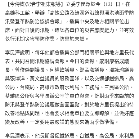
【今傳媒/記者李祖東報導】立委李昆澤於今（12）日，在
高雄科工館，舉辦「高速公路及綠園道沿線與滯洪池雨季防
汛暨登革熱防治協調會報」，邀集中央及地方相關單位出
席，面對日後的汛期，確認各單位的災害應變能力，並有效
執行汛期災害預防作業，防患於未然。
李昆澤說明，每年他都會邀集公部門相關單位與地方里長代
表，共同召開汛期協調會報。今日的會報，感謝康裕成議
長、曾俊傑副議長、何權峰議員、鄭孟洳議員、湯詠瑜議員
與張博洋、黃文益議員的服務團隊，以及交通部鐵道局、高
公局、台鐵局、高雄市政府水利局、工務局、三民區公所、
苓雅區公所與各里長辦公室等單位與會，針對雨季來臨前的
防汛與登革熱防治議題做全面盤點，對於地方里長提出的待
改善地點與問題，也會要求相關單位要立即瞭解，並做好應
變及改善，一定要用最嚴謹的態度來為雨季做準備。
李昆澤表示，他長期督促鐵道局、台鐵局、高公局、水利局