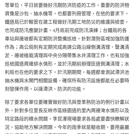
等單位，平日就要做好汛期防洪防疫的工作，重要的防洪物
資像是沙包、抽水機等，也都要列冊管理，在他的要求下，
鐵道局已於轄管在建工程做好汛期工地防災的維護與檢查，
也完成防汛應變計畫，4月底前完成防汛演練；台鐵局的各
車站與邊坡都有定期防洪整備巡檢，針對潛勢區域加強防護
作為；高公局則有定期完成高速公路沿線側溝清理、豎溝清
淤、邊坡植栽清理與中央分隔帶集水井清理工作，也有加強
巡檢國道周邊排水情形，並於汛期前辦理匝道側溝清理；水
利局也在他的要求之下，於汛期期間，每週都會測試滯洪池
抽水機與水閘門相關設備，確保所有防汛設施都能在必要時
刻發揮作用，以達滯洪、防洪的功能。
除了要求各單位要確實做好防汛與登革熱防治的例行計畫以
外，針對多位里長反映市區綠園道的里內周邊淹水情形以及
特定路段的積水問題，李昆澤現場要求各局處要盡快瞭解狀
況，協助地方解決問題，今年的雨季就是驗收期，要用最嚴