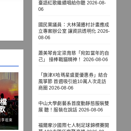
臺語紅歌繼續唱給你聽
2026-08-
06
國民黨議員：大林蒲遷村計畫應成
立專案辦公室 讓資訊透明化
2026-
08-06
蕭美琴肯定梁育慈「宛如當年的自
己」 接棒戰貓精神！
2026-08-06
「旗津X哈瑪星盛夏優惠券」結合
風箏節 首週吸引逾10萬人次走訪
商圈
2026-08-06
強檔
中山大學劇藝系首度動靜態服裝雙
歌
展 聽！服裝在說話
2026-08-06
 臺
者李祖東
聽
福爾摩沙國際七人制足球錦標賽開