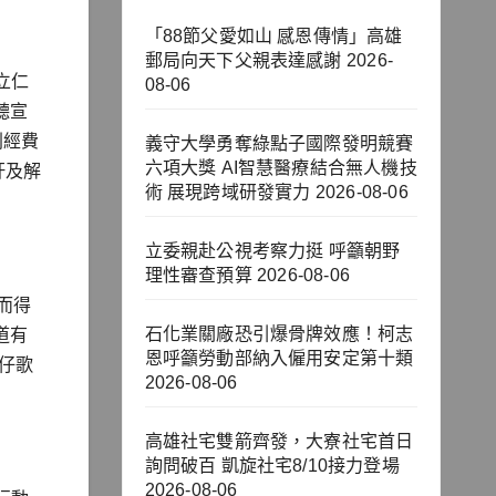
「88節父愛如山 感恩傳情」高雄
郵局向天下父親表達感謝
2026-
立仁
08-06
聽宣
列經費
義守大學勇奪綠點子國際發明競賽
六項大獎 AI智慧醫療結合無人機技
杆及解
術 展現跨域研發實力
2026-08-06
立委親赴公視考察力挺 呼籲朝野
理性審查預算
2026-08-06
而得
石化業關廠恐引爆骨牌效應！柯志
道有
恩呼籲勞動部納入僱用安定第十類
仔歌
2026-08-06
高雄社宅雙箭齊發，大寮社宅首日
詢問破百 凱旋社宅8/10接力登場
2026-08-06