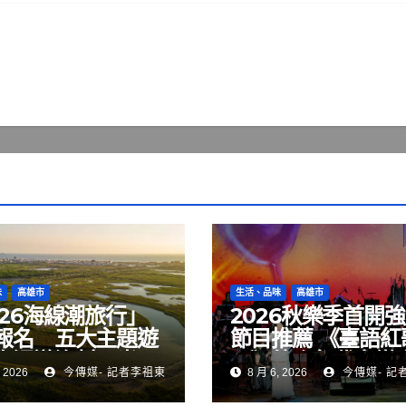
味
高雄市
生活、品味
高雄市
026海線潮旅行」
2026秋樂季首開
報名 五大主題遊
節目推薦 《臺語紅
你漫遊漁村風光
Ⅲ》彼个年代音樂會
 2026
今傳媒- 記者李祖東
8 月 6, 2026
今傳媒- 記
語紅歌繼續唱給你