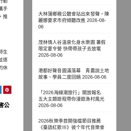
行動
攜手
大林蒲鄉親公聽會站出來發聲，陳
，推
麗娜要求市府傾聽改進
2026-08-
06
茂林情人谷溫泉化身水樂園 暑假
限定夏令營 快帶帶孩子去放電
師生
2026-08-06
並逐
的休
港都好聲音圓滿落幕 青農說土地
故事、學員二度回鍋
2026-08-06
「2026海線潮旅行」開放報名
五大主題遊程帶你漫遊漁村風光
害公
2026-08-06
2026秋樂季首開強檔節目推薦
《臺語紅歌Ⅲ》彼个年代音樂會