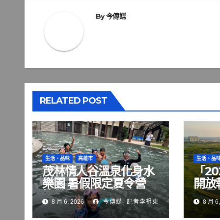
導
覽
By
今傳媒
RELATED POST
生活、品味
高雄市
生活、品
茂林情人谷溫泉化身水
「2
樂園 暑假限定夏令營
開放
快帶帶孩子去放電
程帶
8 月 6, 2026
今傳媒- 記者李祖東
8 月 6,