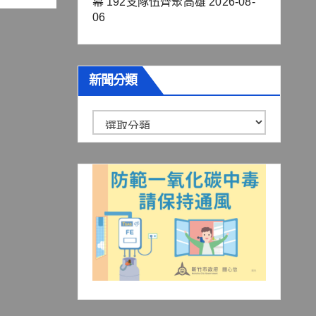
幕 192支隊伍齊聚高雄
2026-08-
06
新聞分類
新
聞
分
類