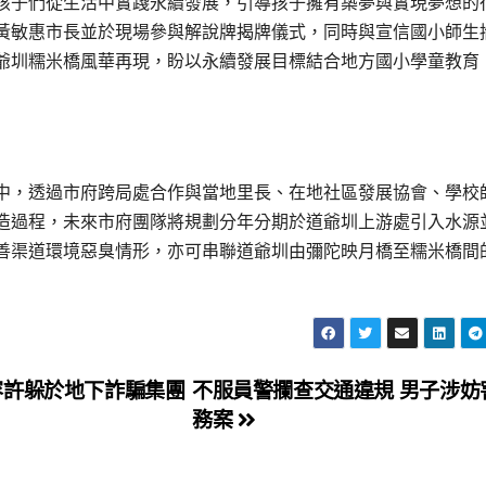
孩子們從生活中實踐永續發展，引導孩子擁有築夢與實現夢想的
黃敏惠市長並於現場參與解說牌揭牌儀式，同時與宣信國小師生
爺圳糯米橋風華再現，盼以永續發展目標結合地方國小學童教育
中，透過市府跨局處合作與當地里長、在地社區發展協會、學校
造過程，未來市府團隊將規劃分年分期於道爺圳上游處引入水源
善渠道環境惡臭情形，亦可串聯道爺圳由彌陀映月橋至糯米橋間
容許躲於地下詐騙集團
不服員警攔查交通違規 男子涉妨
務案