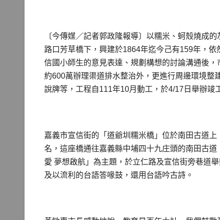
〔今傳媒／記者郭政隆報導〕以糯米、蚵殼燒成的
路口芳草橋下，興建於1864年迄今己有159年
信國小師生的意見表達、規劃構想的討論溝通後，
約600萬辦理渠道排水整治外，更進行周邊環境
說牌等，工程自111年10月動工，於4/17日舉辦竣
嘉義市宣信街的「道爺圳糯米橋」位於南田古道上
名，這座橋通往嘉義縣中埔四十九庄頭的南田古道，
愛 夢想啟航」為主題，於立仁路及宣信街旁巷道
及以流利的台語答喙鼓，還用台語吟古詩。