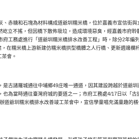
灰、赤糖和石塊為材料構成道爺圳糯米橋，位於嘉義市宣信街與
，依然屹立不搖，但因橋下散佈圾垃，造成環境惡臭，經嘉義市府聆
市府工務處進行「道爺圳糯米橋排水改善工程」時，除分2年編
整建，在糯米橋上游新建仿糯米橋拱型橋體之人行橋、更新週邊欄
工茶會。
，是古諸羅城通往中埔鄉49庄唯一通道，因其建設跨越於道爺圳
也為當時通往臺灣府城的要道之一；市府工務處4/17日以「古
舉辦道爺圳糯米橋排水改善竣工茶會中，宣信學童唱充滿童趣的檨