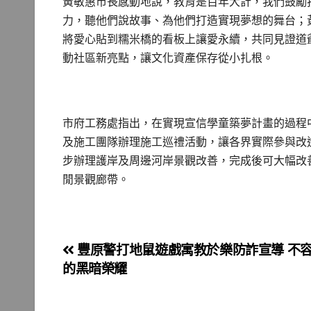
黃敏惠市長感動地說，教育是百年大計，我們鼓勵
力，聽他們說故事、為他們打造實現夢想的舞台；
將愛心貼到糯米橋的看板上讓愛永續，共同見證道
動社區新亮點，讓文化資產保存從小扎根。
市府工務處指出，在實現宣信學童築夢計畫的過程
及施工團隊辦理施工巡禮活動，讓各界實際參與改
步辦理護岸及周邊河岸景觀改善，完成後可大幅改
閒景觀廊帶。
文
豐原警打地鼠遊戲寓教於樂防詐宣導 不
的黑暗榮耀
章