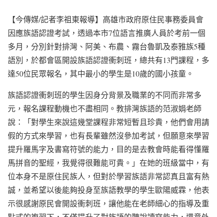
【今傳媒/記者李祖東報導】高雄市政府原住民事務委員會
因應族語認證考試，透過本市7位語言推廣人員於考前一個
多月，分別針對排灣、阿美、布農、霧台魯凱及泰雅族5種
語別，於都會區開設族語認證衝刺班，總共有13門課程，多
達50位民眾報名，其中最小的學生是10歲的國小孩童。
族語認證衝刺班的學生因身分背景及職業的不同而非常多
元，報名課程動機也不盡相同。教排灣族語的范淑娟老師
說：「對學生來說這幾堂課程非常短暫且珍貴，他們會用請
假的方式來學習，也有長輩雖然沒參加考試，但願意來學習
提升羅馬字及書寫符號的能力，目的是去教會時能看得懂羅
馬拼音的聖經，我覺得很難能可貴。」在她的班級當中，有
位本身不是原住民族人，但對於學習族語非常認真且富有熱
誠，並希望以後能夠投身至族語教學的學生歐陽威霖，他表
示很感謝原民會開設衝刺班，讓他能在老師細心的指導及重
點式的複習下，不僅提升了對族語的聽說讀寫能力，還意外