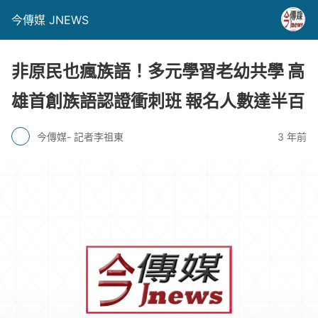
今傳媒 JNEWS
非原民也瘋族語！多元學習老幼共學 高
雄首創族語認證衝刺班 報名人數達半百
今傳媒- 記者李祖東
3 年前