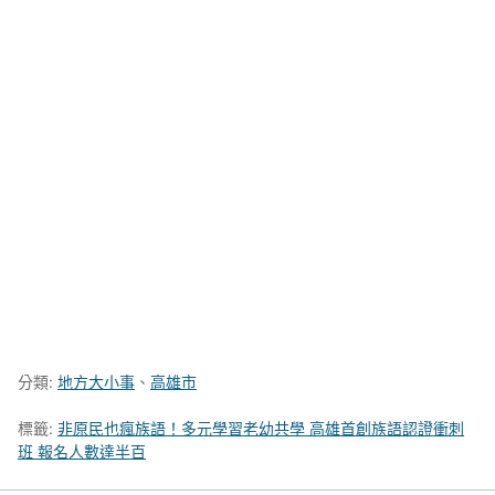
分類:
地方大小事
、
高雄市
標籤:
非原民也瘋族語！多元學習老幼共學 高雄首創族語認證衝刺
班 報名人數達半百