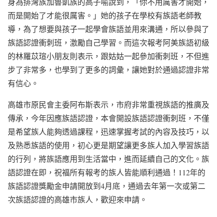
身為排灣族加魯凱族的高子喻說到，「你不用厲害才開始，
而是開始了才能很厲害。」她的孩子在學校有族語老師教
導，為了想要與孩子一起學會族語並用來溝通，所以參與了
族語認證衝刺班，激勵自己學習。而這次報考阿美族語初級
的林羅苡瑄小朋友則表示，跟姑姑一起參加衝刺班，不但進
步了非常多，也學到了更多的詞彙，讓她對於通過認證非常
有信心。
高雄市原民會主委阿布斯表示，市府非常重視族語的推廣及
傳承，今年因應族語認證，本會開設族語認證衝刺班，不僅
是希望族人能夠透過課程，迅速掌握考試的內容及技巧，以
及熟悉族語的使用，初心更是期望讓更多族人加入學習族語
的行列，將族語應用到生活當中，進而延續自己的文化。族
語認證在即，祝福所有報考的族人皆能順利通過！112年的
族語認證獎勵金申請開放到4月底，通過去年第一次或第二
次族語認證的高雄市族人，歡迎來申請。