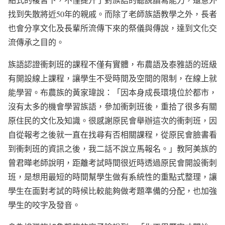
找到失散將近50年的親戚。而除了老師族語教學之外，長者
也會分享文化及長輩所流傳下來的祭儀與傳說，達到文化交
流傳承之目的。
族語認證衝刺班的課程不僅有實體，布農語及泰雅語的班級
有開設線上課程，讓學生不受時間及空間的限制，在線上就
能學習。布農族的黃家瑋說：「因本身成長環境位於都市，
沒有太多的機會學習族語，參加衝刺班後，重拾了很多有關
原住民的文化及知識。很感謝原民會舉辦這次的衝刺班，因
自從報考之後就一直在找尋有否相關課程，從原民會臉書看
到衝刺班的資訊之後，我二話不說立馬報名。」教阿美族的
曾君曄老師說明，距離考試時間很近時透過原民會開設衝刺
班，是想用最短的時間幫學生做有系統性的重點式整理，讓
學生在面對考試的時候比較能夠做考題準備的分配，也加強
學生的咬字及發音。