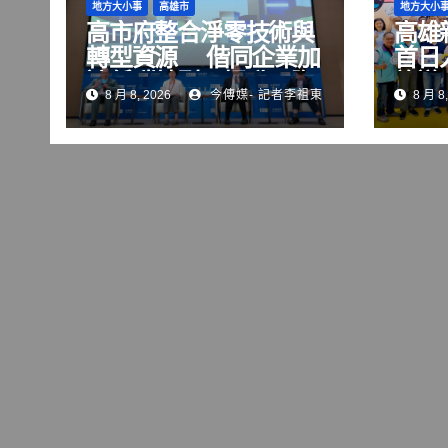
地方大小事
高雄市
地方大小
高市府整合淨零技術與
高雄
轉型資源 偕同企業加
首日
速低碳轉型、提升國際
旅遊
8 月 8, 2026
今傳媒- 記者李祖東
8 月 8,
競爭力