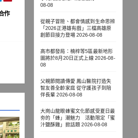
08-08
合作
從親子冒險、都會情感到生命思辨
「2026正港雄有戲」三檔高雄原
創節目接力登場
2026-08-08
高市都發局：楠梓等5區最新地形
圖將於8月20日正式上線
2026-08-
08
父親節閱讀傳愛 鳳山醫院打造失
智友善全齡家庭 從守護孩子到陪
伴長輩
2026-08-08
大崗山龍眼蜂蜜文化節感受夏日最
夯的「蜂」潮魅力 活動限定「蜜
汁鹽酥雞」掀話題
2026-08-08