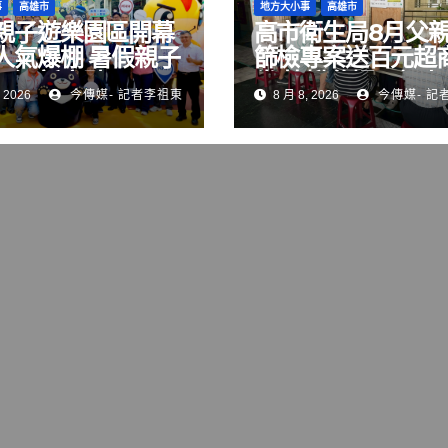
事
高雄市
地方大小事
高雄市
親子遊樂園區開幕
高市衛生局8月父
人氣爆棚 暑假親子
篩檢專案送百元超
再添新亮點
券 快揪爸媽一起來
 2026
今傳媒- 記者李祖東
8 月 8, 2026
今傳媒- 記