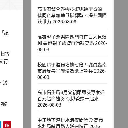
高市府整合淨零技術與轉型資源
偕同企業加速低碳轉型、提升國際
競爭力
2026-08-08
「讓
高雄親子遊樂園區開幕首日人氣爆
棚 暑假親子旅遊再添新亮點
2026-
08-08
鳥松等
元行
校園電子煙暴增逾七倍！議員轟南
市府反毒宣導淪為紙上談兵
2026-
08-08
，議
高市衛生局8月父親節篩檢專案送
百元超商禮券 快揪爸媽一起來
的碳
2026-08-08
中正地下道排水溝夜間清淤 高市
水利局請用路人減速慢行
2026-