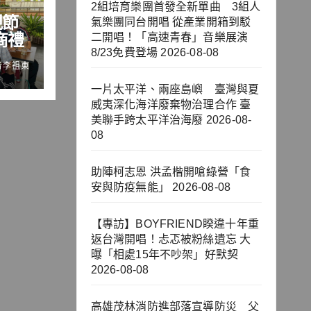
2組培育樂團首發全新單曲 3組人
親節
氣樂團同台開唱 從產業開箱到駁
商禮
二開唱！「高速青春」音樂展演
8/23免費登場
2026-08-08
者李祖東
一片太平洋、兩座島嶼 臺灣與夏
威夷深化海洋廢棄物治理合作 臺
美聯手跨太平洋治海廢
2026-08-
08
助陣柯志恩 洪孟楷開嗆綠營「食
安與防疫無能」
2026-08-08
【專訪】BOYFRIEND睽違十年重
返台灣開唱！忐忑被粉絲遺忘 大
曝「相處15年不吵架」好默契
2026-08-08
高雄茂林消防進部落宣導防災 父