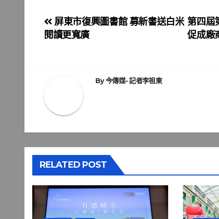
文
屏東市復興圖書館 募新書送白米
第四屆
閱讀更寬廣
促成廠
章
導
覽
By
今傳媒- 記者李祖東
RELATED POST