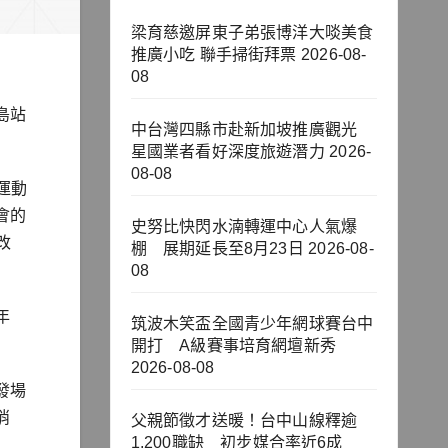
梁育慈邀屏東子弟張博洋大啖美食
推廣小吃 聯手掃街拜票
2026-08-
08
島站
中台灣四縣市赴新加坡推廣觀光
星國業者看好深度旅遊潛力
2026-
08-08
運動
會的
史努比快閃水湳轉運中心人氣爆
改
棚 展期延長至8月23日
2026-08-
08
年
筑波木笑盃全國青少年網球賽台中
開打 A級賽事培育網壇新秀
2026-08-08
發場
消
父親節徵才送暖！台中山線釋逾
1,200職缺 初步媒合率近6成