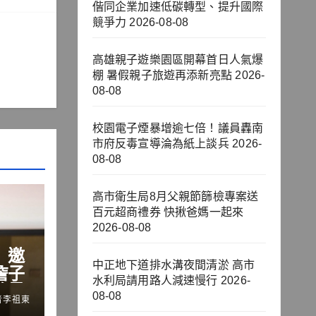
偕同企業加速低碳轉型、提升國際
競爭力
2026-08-08
高雄親子遊樂園區開幕首日人氣爆
棚 暑假親子旅遊再添新亮點
2026-
08-08
校園電子煙暴增逾七倍！議員轟南
市府反毒宣導淪為紙上談兵
2026-
08-08
高市衛生局8月父親節篩檢專案送
百元超商禮券 快揪爸媽一起來
2026-08-08
」邀
中正地下道排水溝夜間清淤 高市
詹子
水利局請用路人減速慢行
2026-
流量
08-08
者李祖東
鍵