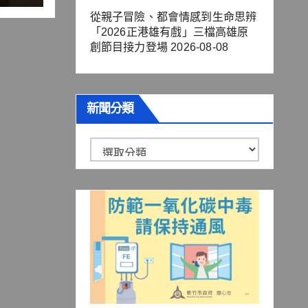
從親子冒險、都會情感到生命思辨
「2026正港雄有戲」三檔高雄原
創節目接力登場
2026-08-08
新聞分類
新
聞
分
類