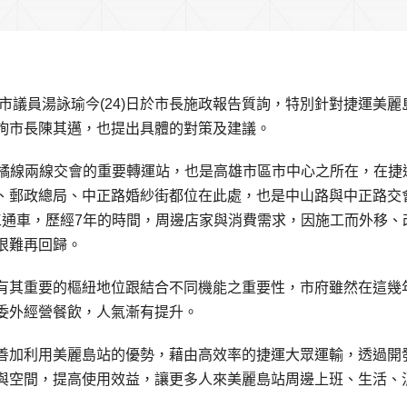
市議員湯詠瑜今(24)日於市長施政報告質詢，特別針對捷運美麗
詢市長陳其邁，也提出具體的對策及建議。
線及橘線兩線交會的重要轉運站，也是高雄市區市中心之所在，在捷
、郵政總局、中正路婚紗街都位在此處，也是中山路與中正路交
完工通車，歷經7年的時間，周邊店家與消費需求，因施工而外移、
很難再回歸。
有其重要的樞紐地位跟結合不同機能之重要性，市府雖然在這幾
委外經營餐飲，人氣漸有提升。
善加利用美麗島站的優勢，藉由高效率的捷運大眾運輸，透過開
與空間，提高使用效益，讓更多人來美麗島站周邊上班、生活、