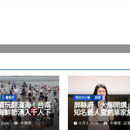
事
臺南市
地方大小事
屏東
價玩翻濱海！台南
屏縣府「大師開講
海鮮節湧入千人下
知名藝人暨創業家
驗漁村樂
晴開講 解鎖青創
 2026
今傳媒
8 月 8, 2026
今傳媒- 記
變現與品牌經營關