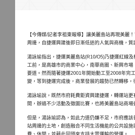
【今傳媒/記者李祖東報導】讓美麗島站再現美麗！
周邊，自捷運興建後即日漸低迷的人氣與商機，質
湯詠瑜指出，捷運美麗島站(R10/O5)乃捷運紅
工前，是高雄市的商業中心，南華商圈、新興市場
要道。然而隨著捷運2001年開始動工至2008年
變，等到捷運完成後，商業發展的趨勢已然轉移，
湯詠瑜說，既然市府耗費鉅資興建捷運，轉運站更
間，辦過不少活動及徵圖比賽，也將美麗島站商場
但是，湯詠瑜認為，如此力道仍嫌不足，市府應該
站周邊的土地，創造融合不同生活機能的公共設施
費、休閒，並藉此回頭來支持大眾運輸的營運。