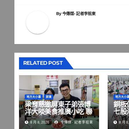
導
覽
By
今傳媒- 記者李祖東
RELATED POST
地方大小事
屏東
地方大小
梁育慈邀屏東子弟張博
銅板
洋大啖美食推廣小吃 聯
七股
手掃街拜票
水體
8 月 8, 2026
今傳媒- 記者李祖東
8 月 8,