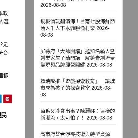
2026-08-08
本政
銅板價玩翻濱海！台南七股海鮮節
的澀
湧入千人下水體驗漁村樂
2026-
08-08
於足
屏縣府「大師開講」邀知名藝人暨
符合
創業家詹子晴開講 解鎖青創流量
變現與品牌經營關鍵
2026-08-08
理都
賴瑞隆推「遊戲探索教育」 讓城
市成為孩子的探索教室
2026-08-
08
菊系又涉貪出事？陳麗娜：這樣的
與民
新潮流，太可怕了！
2026-08-08
高市府整合淨零技術與轉型資源