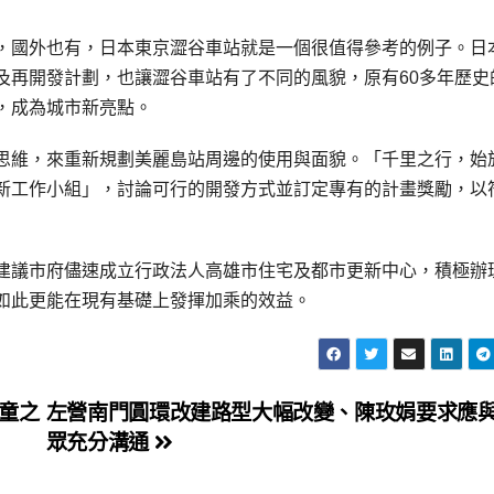
，國外也有，日本東京澀谷車站就是一個很值得參考的例子。日
及再開發計劃，也讓澀谷車站有了不同的風貌，原有60多年歷史
，成為城市新亮點。
思維，來重新規劃美麗島站周邊的使用與面貌。「千里之行，始
新工作小組」，討論可行的開發方式並訂定專有的計畫獎勵，以
建議市府儘速成立行政法人高雄市住宅及都市更新中心，積極辦
如此更能在現有基礎上發揮加乘的效益。
童之
左營南門圓環改建路型大幅改變、陳玫娟要求應
眾充分溝通