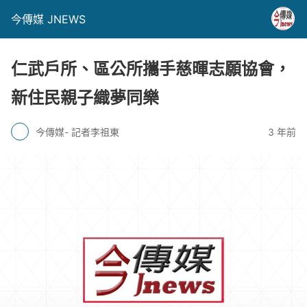
今傳媒 JNEWS
仁武戶所、區公所攜手慈暉志願協會，
新住民親子織夢同樂
今傳媒- 記者李祖東
3 年前