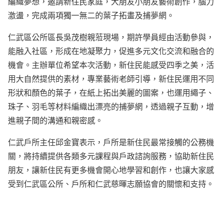
編織夢想，邀請新住民家庭，大朋友小朋友藝術創作，腦力
激盪，完成兩項獨一無二的葉子拓畫及捕夢網。
仁武區公所區長吳茂樹親蒞現場，期許學員經由活動參與，
能融入社區，形成在地凝聚力，促進多元文化交流和融合的
機會。主辦單位希望本次活動，新住民能感受四季之美，活
用大自然提供的素材，專業藝術老師引導，新住民運用不同
形狀和顏色的葉子，在紙上拓出美麗的圖案，也運用繩子、
珠子、羽毛等材料編織出漂亮的捕夢網，透過親子互動，增
進親子間的溝通和親密感。
仁武戶所主任邱金寶表示，戶所是新住民最常接觸的公務機
關，將持續提供各類多元課程與戶政諮詢服務，協助新住民
朋友，讓新住民有更多機會開心地學習和創作，也讓大家感
受到仁武區公所、戶所和仁武慈暉志願協會的關懷和支持。