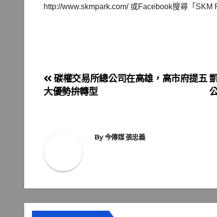
http://www.skmpark.com/ 或Facebook搜尋「SK
文
碳權交易所總公司在高雄，高市府提五
大優勢拚轉型
章
導
覽
By
今傳媒 張忠義