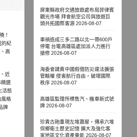
屏東縣政府交通旅遊處布局菲律賓
觀光市場 拜會航空公司與旅遊巨
頭共拓國際客源
2026-08-07
揭曉！
車禍造成三多二路以北一帶600戶
祝的紀
停電 台電高雄區處加派人力進行
鞋、高
搶修
2026-08-07
海委會譴責中國假借防災違法擴張
包、近
管轄權 侵害航行自由，破壞國際
S精選
秩序
2026-08-07
生活態
給風格
高雄區監理所標售汽、機車新式號
牌
2026-08-07
品牌
珍貴古砲重現左堆蕭屋，傳承六堆
保鄉衛土歷史記憶 擴大及強化客
家地區文化資產量能
2026-08-07