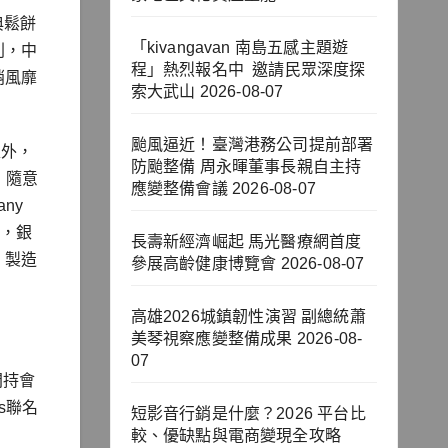
典鬆餅
「kivangavan 南島五感主題遊
列，中
程」熱烈報名中 邀請民眾深度探
悄風靡
索大武山
2026-08-07
颱風逼近！臺灣港務公司提前部署
足外，
防颱整備 周永暉董事長親自主持
，隨意
應變整備會議
2026-08-07
any
一，銀
長壽新經濟崛起 馬光醫療網首度
，製造
參展高齡健康博覽會
2026-08-07
高雄2026城鎮韌性演習 副總統蕭
美琴視察應變整備成果
2026-08-
07
間持會
ts聯名
短影音行銷是什麼？2026 平台比
較、優缺點與電商變現全攻略