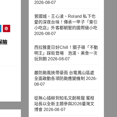
2026-08-07
曾國城、王心凌、Roland 私下也
愛的深夜台味！傳承一甲子「東引
小吃店」外客都朝聖的國際級小吃
2026-08-07
保險
西拉雅夏日好Chill！關子嶺「不動
明王」踩街登場 泡湯、美食一次
玩到飽
2026-08-07
嚴防颱風挾帶豪雨 台電鳳山區處
全面啟動各項防颱應變機制
2026-
08-07
從無心插柳到知名文創萌寵 蜜柑
站長以全新主題參與2026臺灣文
博會
2026-08-07