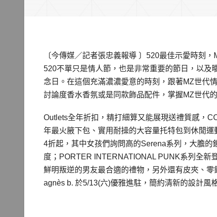
〔今傳媒／記者張忠義報導 〕520最佳示愛時刻，MZ
520不單只是情人節，也是非常重要的節日，以
念日。在這個充滿濃濃愛意的時刻，跟著MZ世代
討論度香水香氛或是同款飾品配件，掌握MZ世代
Outlets全年折扣，精打細算又能展現送禮質感
年最火腋下包、實用耐操的大容量托特包到休閒運動鞋
4折起，其中女孩們詢問高的Serena系列，大
度；PORTER INTERNATIONAL PUN
鮮明叛逆的男友最合適的禮物，另外還有皮夾、零
agnès b. 於5/13(六)優雅進駐，簡約清新的設