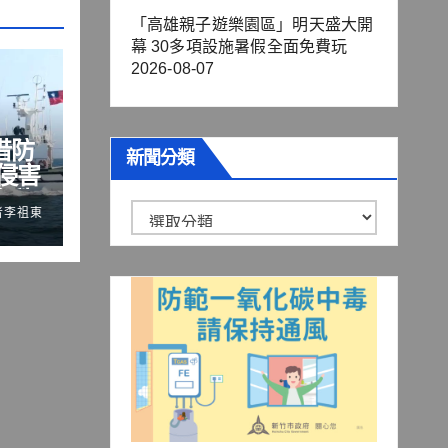
「高雄親子遊樂園區」明天盛大開
幕 30多項設施暑假全面免費玩
2026-08-07
借防
新聞分類
侵害
際秩
新
者李祖東
聞
分
類