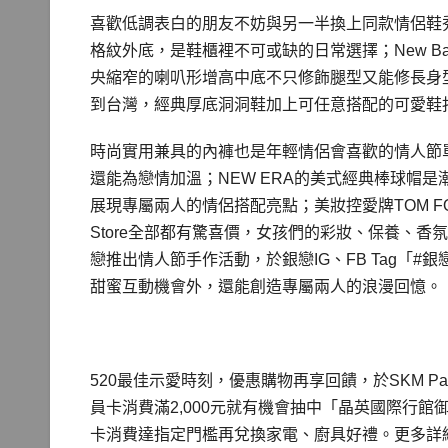
喜歡低調表白的朋友不妨與另一半換上同款情侶鞋秀恩愛！
格紋外底，是鞋櫃裡不可或缺的日常選擇；New Ba
央縮窄的喇叭形增高中底不只修飾腿型又能修長身
到台灣，經典厚底洞洞鞋加上可任意搭配的可愛鞋
時尚實用兼具的內褲也是年輕情侶會喜歡的情人節單品，
還能為戀情加溫；NEW ERA的美式經典棒球帽
展現專屬兩人的情侶搭配亮點；美妝控愛牌TOM FORD、M.A.
Store全部都有驚喜價，女孩們的彩妝、保養、
戀推出情人節手作活動，於銀戀IG、FB Tag「#
甜蜜互動機會外，還能創造專屬兩人的浪漫回憶。
520最佳示愛時刻，優惠購物再享回饋，於SKM Par
員卡消費滿2,000元就有機會抽中「晶英國際行館御典侶驛
卡消費達指定門檻再兌換家電、廚具好禮。更多詳細活動內