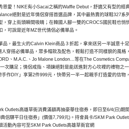
NIKE有小Sacai之稱的Waffle Debut，舒適又有型的經
lance絕對是近年情侶穿搭首選品牌，其中最熱賣的球鞋327系
型，穿上街頭瞬間吸睛；在韓國人腳一雙的CROCS國民鞋也悄
扣，可說是近年MZ世代情侶必備單品。
最生火的Calvin Klein商品３折起，拿來送另一半誠意十
是潮人穿搭必備單品，眾多帽款及配色，輕鬆打造不同樣貌的風格
C.、Jo Malone London…等在The Cosmetics Comp
香氛一次購足；情侶戒指、項鍊絕對是能送進對方心坎裡的禮物之
銀戀手作DIY」享第2件999元，快帶另一半一起親手打造愛的信物
k Outlets高雄草衙消費滿額再抽豪華住宿券，即日至6/4(日)期
平日住宿券」(價值7,799元)。持會員卡/SKM Park Outle
容可至SKM Park Outlets高雄草衙官網