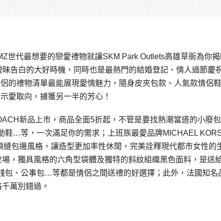
世代最想要的戀愛禮物就讓SKM Park Outlets高雄草衙為你
及曖昧告白的大好時機，同時也是最熱門的結婚登記、情人過節慶
情侶的禮物清單最能展現愛情魅力，隨身皮夾包款、人氣款情侶
的示愛取向，擄獲另一半的芳心！
，COACH新品上市，商品全面5折起，不管是要找熱潮當道的小廢
…等，一次滿足你的需求；上班族最愛品牌MICHAEL KOR
膽的鎖縫包邊風格，讓造型更加率性休閒，完美詮釋現代都市女性的
K系列全新登場，獨具風格的六角型袋體及獨特的斜紋組織黑色面料，是送
錢包、公事包…等都是情侶之間送禮的好選擇；此外，法國知名
計風格千萬別錯過。