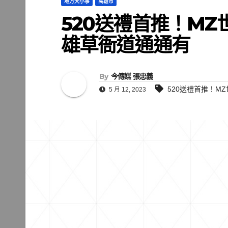
地方大小事
高雄市
520送禮首推！M
雄草衙道通通有
By
今傳媒 張忠義
520送禮首推！M
5 月 12, 2023