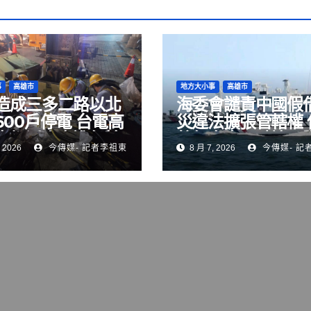
事
高雄市
地方大小事
高雄市
造成三多二路以北
海委會譴責中國假
600戶停電 台電高
災違法擴張管轄權 
處加派人力進行搶
航行自由，破壞國
 2026
今傳媒- 記者李祖東
8 月 7, 2026
今傳媒- 記
序