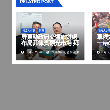
RELATED POST
地方大小事
屏東
地方大小
屏東縣政府交通旅遊處
車禍
布局菲律賓觀光市場 拜
一帶
會航空公司與旅遊巨頭
雄區
8 月 7, 2026
今傳媒- 記者李祖東
8 月 7,
共拓國際客源
修