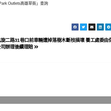
M Park Outlets高雄草衙」查詢
凱旋二路31巷口前車輛遭掉落樹木斷枝損壞 養工處委由
公司辦理後續理賠