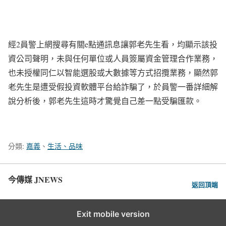
經2員警上網搜尋有關e點通訊息讓郭老先生看，均顯示該投
資公司聲明，未與任何單位或人員簽屬資金管理合作業務，
也未授權同仁以智能選股或大數據等方式招攬業務，顯然郭
老先生是遭受假投資軟體平台給詐騙了，於員警一番詳細解
說分析後，郭老先生這時才驚覺自己差一點受騙匯款。
分類:
嘉義
、
生活、品味
今傳媒 JNEWS
返回頂端
Exit mobile version