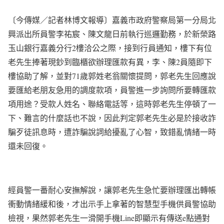
〔今傳媒／記者林博文報導〕嘉義市政府警察局第一分局北
興派出所員警李祐宸、陳文龍日前執行巡邏勤務，於新榮路
玉山銀行嘉義分行2樓洽公之際，接到行員通知，樓下有位
老先生捧著現鈔到臨櫃欲辦理匯款有異，李、陳2員隨即下
樓協助了解，並對71歲郭姓老翁關懷提問，郭老先生回應說
要匯給老朋友急用的調度款項，員警進一步詢問所要轉匯款
項用途？受款人姓名、聯絡電話等，這時郭老先生停頓了一
下、難言的什麼話也不說，因此判定郭老先生必是於接收詐
騙歹徒訊息時，遭詐騙說詞給擾亂了心智，致錯亂情緒一時
還未回復。
經員警一番耐心安撫解說，讓郭老先生急忙要辦理匯出轉帳
衝動情緒緩和後，才出示手上拿著的智慧型手機供員警協助
檢視，果然郭老先生一滑開手機Line即顯示有傳送e點通對