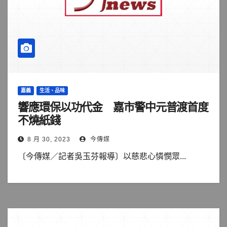
嘉義
生活、品味
響應環保以功代金 嘉市警中元普渡首度
不燒紙錢
8 月 30, 2023
今傳媒
〔今傳媒／記者吳玉芬報導〕以慈悲心憐憫眾...