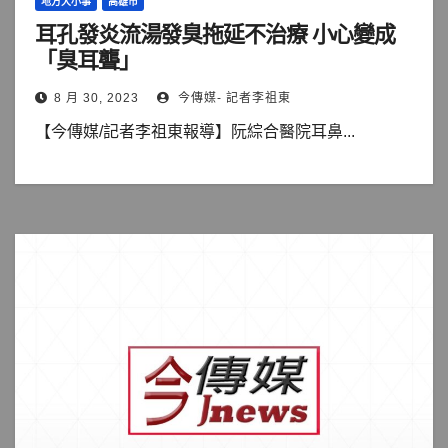
地方大小事
高雄市
耳孔發炎流湯發臭拖延不治療 小心變成
「臭耳聾」
8 月 30, 2023
今傳媒- 記者李祖東
【今傳媒/記者李祖東報導】阮綜合醫院耳鼻...