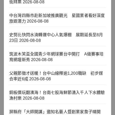
街拜票
2026-08-08
中台灣四縣市赴新加坡推廣觀光 星國業者看好深度
旅遊潛力
2026-08-08
史努比快閃水湳轉運中心人氣爆棚 展期延長至8月
23日
2026-08-08
筑波木笑盃全國青少年網球賽台中開打 A級賽事培
育網壇新秀
2026-08-08
父親節徵才送暖！台中山線釋逾1,200職缺 初步媒
合率近6成
2026-08-08
銅板價玩翻濱海！台南七股海鮮節湧入千人下水體驗
漁村樂
2026-08-08
屏縣府「大師開講」邀知名藝人暨創業家詹子晴開