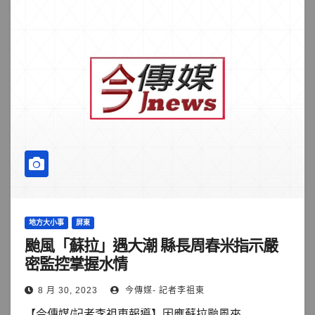
地方大小事
屏東
颱風「蘇拉」遇大潮 縣長周春米指示嚴
密監控掌握水情
8 月 30, 2023
今傳媒- 記者李祖東
【今傳媒/記者李祖東報導】因應蘇拉颱風來...