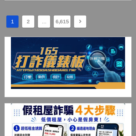
文
1
2
...
6,615
章
分
頁