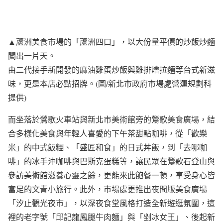
▲蘆洲美食市場的「蘆洲四口」，以大份量平價的炒飯炒麵
闖出一片天。
由二代接手新開發的麻油雞蛋炒飯與雞排燴拉麵等台式新滋
味，更是本店必點招牌。(圖/新北市政府市場處營運規劃科
提供)
而坐落於鶯歌火車站與新北市美術館旁的鶯歌美食廣場，結
合多樣化美食與年輕人喜愛的下午茶甜點咖啡，從「歡樂
米」的中式飯糰、「盛匠和食」的日式丼飯，到「去哪咖
啡」的冰手沖咖啡與巴斯克蛋糕等，讓民眾在鶯歌石登山與
參訪美術館滋養心靈之餘，更能來此飽餐一頓，享受身心皆
富足的文青小旅行。此外，市場處更推出夜間版美食廣場
「汐止觀光夜市」，以深夜食堂風格打造全新遊逛氛圍，這
裡的老字號「邱記龍鳳腿牛肉麵」與「剉冰女王」、後起新