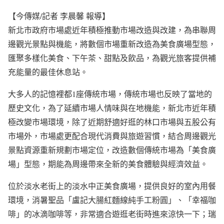
【今傳媒/記者 李晨馨 報導】
新北市政府市場處近年積極推動市場改造與改建，為串聯周
邊觀光景點與機能，將數個市場重新改造為美食廣場型態，
匯聚多樣化美食、下午茶、甜點及飲品，為觀光旅客提供補
充能量的最佳休息站。
大多人的記憶裡都1座傳統市場，傳統市場也反映了當地的
歷史文化，為了延續市場人情味與在地機能，新北市近年積
極改變市場環境，除了近期舒適好逛的林口市場與五股公有
市場外，市場處更配合現代消費與旅遊習慣，結合周邊觀光
景點資源重新規劃市場定位，改造數個傳統市場為「美食廣
場」型態，期能為周邊帶來全新的美食體驗與經濟效益。
位於淡水老街上的淡水中正美食廣場，提供良好的室內用餐
環境，消暑聖品「盧記大腸紅麵線純手工粉圓」、「幸福咖
啡」的冰滴咖啡等，非常適合遊逛老街時進來涼快一下；瑞