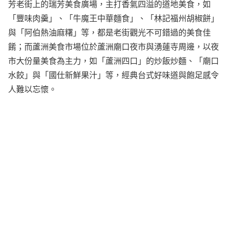
芳老街上的瑞芳美食廣場，主打香氣四溢的道地美食，如
「豐味肉羹」、「牛魔王中華麵食」、「林記福州胡椒餅」
與「阿伯熱油麻糬」等，都是老街觀光不可錯過的美食佳
餚；而蘆洲美食市場位於蘆洲廟口夜市與湧蓮寺周邊，以夜
市大份量美食為主力，如「蘆洲四口」的炒飯炒麵、「廟口
水餃」與「國仕新鮮果汁」等，經典台式好味道與飽足感令
人難以忘懷。