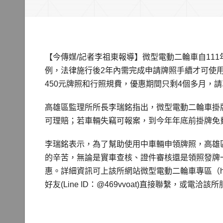
【今傳媒/記者李祖東報導】微型電動二輪車自111
例，法律施行後2年內需完成申請牌照手續才可使用
450元牌照和行照規費，優惠期間只剩4個多月，
高雄區監理所所長李瑞銘指出，微型電動二輪車掛
可理賠；若車輛失竊可報案，到今年年底前掛牌免
李瑞銘表示，為了幫助使用中車輛申領牌照，高雄
的辛苦，無論是實車查核、證件審核還是領照發牌
惠。詳細資訊可上該所網站微型電動二輪車專區（https://ko
好友(Line ID：@469vvoat)直接聯繫，或電洽該所