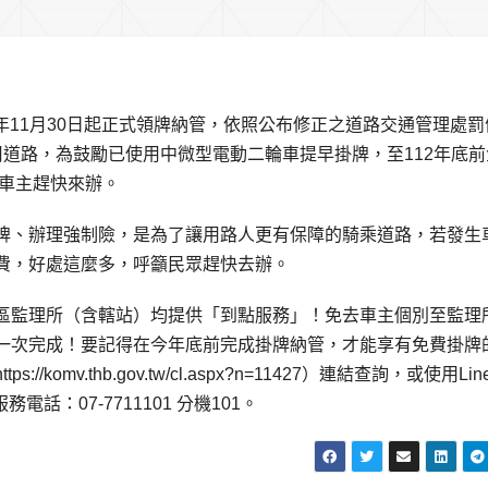
年11月30日起正式領牌納管，依照公布修正之道路交通管理處罰
道路，為鼓勵已使用中微型電動二輪車提早掛牌，至112年底前
請車主趕快來辦。
牌、辦理強制險，是為了讓用路人更有保障的騎乘道路，若發生
費，好處這麼多，呼籲民眾趕快去辦。
區監理所（含轄站）均提供「到點服務」！免去車主個別至監理
一次完成！要記得在今年底前完成掛牌納管，才能享有免費掛牌
mv.thb.gov.tw/cl.aspx?n=11427）連結查詢，或使用Li
服務電話：07-7711101 分機101。