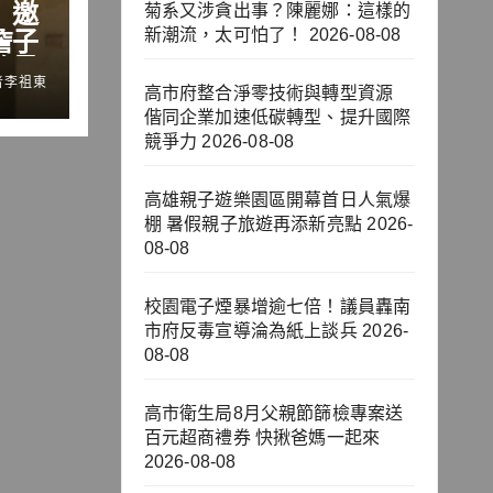
」邀
菊系又涉貪出事？陳麗娜：這樣的
詹子
新潮流，太可怕了！
2026-08-08
流量
者李祖東
鍵
高市府整合淨零技術與轉型資源
偕同企業加速低碳轉型、提升國際
競爭力
2026-08-08
高雄親子遊樂園區開幕首日人氣爆
棚 暑假親子旅遊再添新亮點
2026-
08-08
校園電子煙暴增逾七倍！議員轟南
市府反毒宣導淪為紙上談兵
2026-
08-08
高市衛生局8月父親節篩檢專案送
百元超商禮券 快揪爸媽一起來
2026-08-08