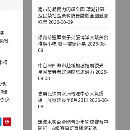
南市防暴實力閃耀全國 環湖社區
及民榮社區勇奪防暴戲劇全國競賽
殊榮
2026-08-09
條
梁育慈邀屏東子弟張博洋大啖美食
免徵
推廣小吃 聯手掃街拜票
2026-08-
08
車禍
中台灣四縣市赴新加坡推廣觀光
星國業者看好深度旅遊潛力
2026-
08-08
所站
的優
史努比快閃水湳轉運中心人氣爆
ne加入
棚 展期延長至8月23日
2026-08-
08
筑波木笑盃全國青少年網球賽台中
開打 A級賽事培育網壇新秀