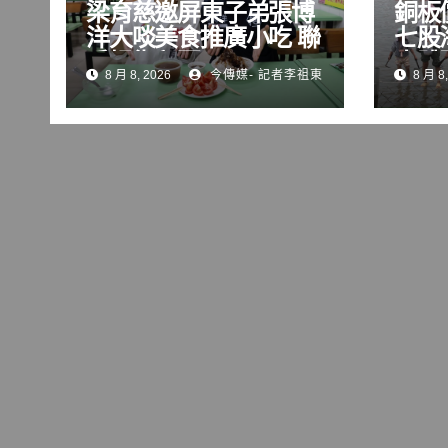
梁育慈邀屏東子弟張博
銅板
洋大啖美食推廣小吃 聯
七股
手掃街拜票
水體
8 月 8, 2026
今傳媒- 記者李祖東
8 月 8,