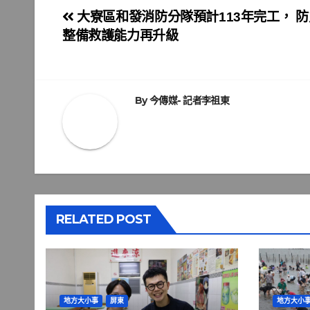
文
大寮區和發消防分隊預計113年完工， 防
整備救護能力再升級
章
導
覽
By
今傳媒- 記者李祖東
RELATED POST
地方大小事
屏東
地方大小