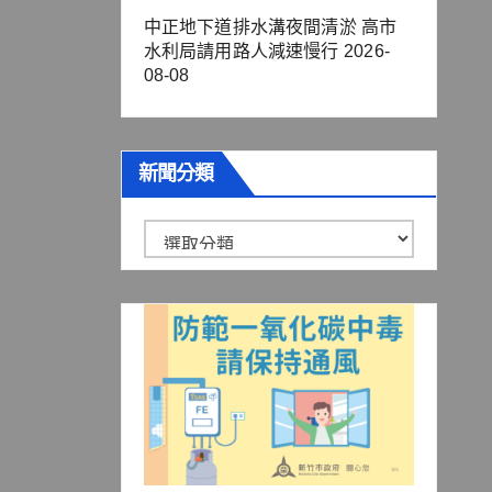
中正地下道排水溝夜間清淤 高市
水利局請用路人減速慢行
2026-
08-08
新聞分類
新
聞
分
類