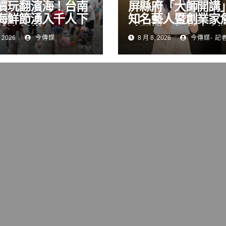
價玩翻濱海！台南
屏縣府「大師開講
海鮮節湧入千人下
知名藝人暨創業家
驗漁村樂
晴開講 解鎖青創
 2026
今傳媒
8 月 8, 2026
今傳媒- 記
變現與品牌經營關