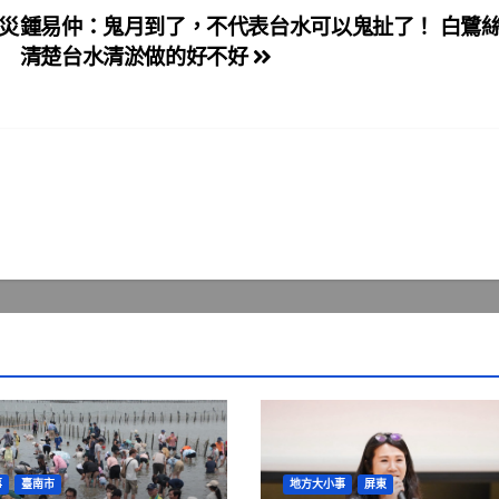
災
鍾易仲：鬼月到了，不代表台水可以鬼扯了！ 白鷺
清楚台水清淤做的好不好
事
臺南市
地方大小事
屏東