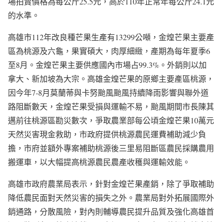
場拍賣價格為每公斤25.5元，高於110年正常年每公斤24.1元
的水準。
高雄市112年改良種芒果生產有13299公噸，金煌芒果主要產
區為桃源及六龜，果實碩大，肉厚細緻，產期為每年夏季6
至8月。金煌芒果主要供應國內市場占99.3%。外銷則以加
拿大、新加坡為大宗。高雄金煌芒果的原鄉主要產區桃源，
因今年7-8月莫蘭蒂與卡努颱風颱風持續降雨影響與聯外道
路阻斷數天，金煌芒果受損與運輸不易，颱風期間市長陳其
邁前往桃源區勘災數次，爭取農業部每公頃金煌芒果10萬元
天然災害現金救助，市政府提供桃源農民運費補助減少負
擔，市府並額外專案補助桃源後三里易阻斷區農民採購農用
搬運車，以大幅提高桃源農民農產收穫與運輸效能。
高雄市政府農業局表示，針對金煌芒果產銷，除了爭取補助
降低農民面對天然災害的損失之外。農業局對外拓展國際外
銷通路，分散風險，對內則輔導農民提升品質及強化高雄首