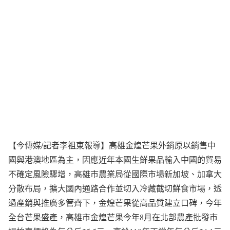
【今傳媒/記者李祖東報導】高雄金煌芒果外銷原以銷售中
國與港澳地區為主，因應近年本國生鮮果品輸入中國的貿易
不確定風險驟增，高雄市農業局從國際市場新加坡、加拿大
分散布局，擴大國內通路合作並切入冷藏截切鮮食市場，透
過產銷與推廣多管齊下，金煌芒果從高品質建立口碑，今年
全台芒果盛產，高雄市金煌芒果今年8月在北部農產批發市