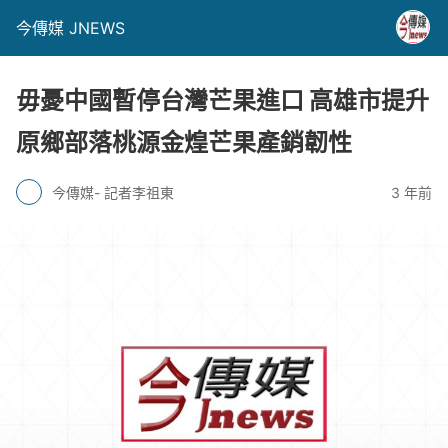
今傳媒 JNEWS
毋憂中國暫停台灣芒果進口 高雄市提升
原鄉部落桃源金煌芒果產銷韌性
今傳媒- 記者李祖東
3 年前