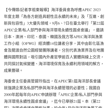
【今傳媒/記者李祖東報導】海洋委員會為呼應APEC 2023
年度主題「為各方創造具韌性且永續的未來」及「互連、創
新與包容性」3大優先領域，9月6、7日在臺北舉行「第22屆
APEC企業/私人部門參與海洋環境永續性圓桌會議」，邀請
日本、澳洲、印尼、泰國、韓國及我方等APEC海洋與漁業
工作小組（OFWG）經濟體14位講者分享，其中由彰化區漁
會及關渡自然公園經營團隊講者，分別代表漁業界及在地團
體與國際對話，吸引國內外產官學逾百人實體與線上交流，
共同探討氣候變遷、海洋環境保育及永續利用領域的解方，
成果豐碩。
海委會主任委員管碧玲指出，在APEC第1屆海洋部長會議
就強調企業及私部門參與海洋永續管理的必要性；我國自
2000年起每年向APEC申請辦理「APEC企業/私人部門參與
海洋環境永續性圓桌會議」，迄今已舉辦21屆。本（第22
屆）次圓桌會議自籌性計畫，於今年1月向海洋與漁業工作