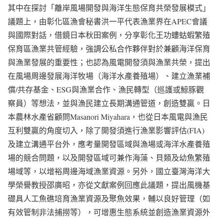
其中在探討「離岸風場開發與海洋生態保育共榮發展模式」
議題上，由彰化區漁會秘書洪一平代表漁業界在APEC會議
與國際對話，借鏡日本秋田案例，分享彰化王功螻蛄蝦繁殖
保育區漁業共管經驗，強調公私合作夥伴對於兼顧海洋保育
與漁業發展的重要性；也認為風電開發須與漁業共榮，提出
在風場周邊發展海洋牧場（海洋水產養殖場）、建立漁業補
償/共存基金、ESG與漁業合作、漁民轉型（巡護或鯨豚觀
察員）等想法，並與漁民建立長期溝通管道，創造雙贏。日
本農林水產省顧問Masanori Miyahara，也從日本風電與漁民
互利雙贏的角度切入，除了開發須進行漁業影響評估(FIA)
及建立溝通平台外，應考量開發區域與漁場或海洋水產養殖
場的競合問題，以及開發區域可兼作海藻、貝類及幼魚繁殖
場域等，以增裕周邊海域漁業資源。另外，國立臺灣海洋大
學榮譽教授邵廣昭，亦從文獻案例回應此議題，提出風機基
礎具人工魚礁培育漁業資源及聚魚效果，輔以良好管理（如
有效管制非法捕撈等），可增惠生態系統並創造漁業資源外