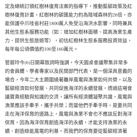
定及總統訂頒紅樹林復育法案的指導下，推動藍碳政策及紅
樹林復育計畫，紅樹林的碳匯能力約為陸域森林的26倍，亦
能保護中爪哇省村莊1800萬人免受沿海洪水影響，同時兼具
其他生態系服務功能（如：增加紅樹林面積、提高漁業生產
力、提供生態旅遊等），初估紅樹林生態系服務投資效益，
每年每公頃價值約100至160萬元。
管碧玲今(6)日開幕致詞時強調，今天圓桌會議聚集非常多
的會員體、學者專家以及民間部門代表，是一個深具意義的
場合，今年二大主題圍繞著離岸風電與漁業如何共榮，以及
藍碳經濟如何發展、共同促進海洋的永續發展，透過這場會
議寶貴經驗與知識的交流，讓所有經濟體凝聚共識，風電與
漁業應該手牽手，攜手共榮；而當他們手牽手時，是要共同
走在海洋保育的道路上，風電與漁業不會也不應該反對海洋
保育，因為海洋保育創造海洋的永續，才能支持漁業的永
續、創造綠能風電的利基。而我們的保育要從藍碳經濟著