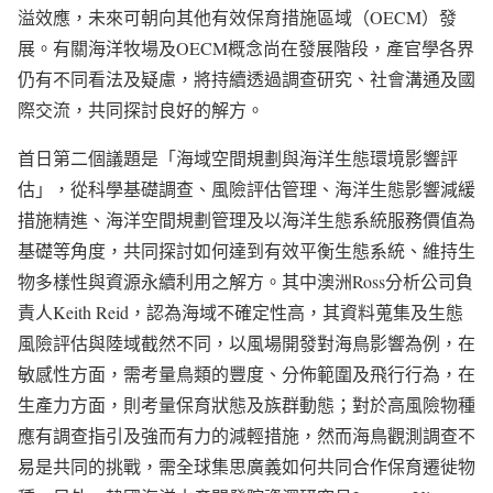
溢效應，未來可朝向其他有效保育措施區域（OECM）發
展。有關海洋牧場及OECM概念尚在發展階段，產官學各界
仍有不同看法及疑慮，將持續透過調查研究、社會溝通及國
際交流，共同探討良好的解方。
首日第二個議題是「海域空間規劃與海洋生態環境影響評
估」，從科學基礎調查、風險評估管理、海洋生態影響減緩
措施精進、海洋空間規劃管理及以海洋生態系統服務價值為
基礎等角度，共同探討如何達到有效平衡生態系統、維持生
物多樣性與資源永續利用之解方。其中澳洲Ross分析公司負
責人Keith Reid，認為海域不確定性高，其資料蒐集及生態
風險評估與陸域截然不同，以風場開發對海鳥影響為例，在
敏感性方面，需考量鳥類的豐度、分佈範圍及飛行行為，在
生產力方面，則考量保育狀態及族群動態；對於高風險物種
應有調查指引及強而有力的減輕措施，然而海鳥觀測調查不
易是共同的挑戰，需全球集思廣義如何共同合作保育遷徙物