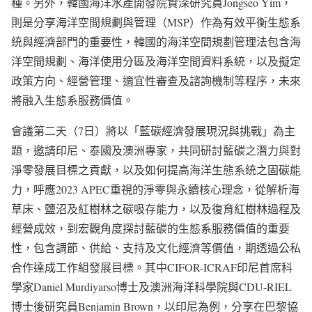
種。另外，韓國海洋水產開發院資深研究員Jongseo Yim，
則是分享海洋空間規劃與管理（MSP）作為有效平衡生態系
統與經濟部門的重要性，韓國的海洋空間規劃管理法包含海
洋空間規劃、海洋使用分區及海洋空間資料系統，以及擬定
政策方向、經營管理、適宜性審查及諮詢機制等程序，未來
將融入生態系服務價值。
會議第二天（7日）將以「藍碳經濟發展現況與挑戰」為主
題，邀請印尼、泰國及澳洲專家，共同研討藍碳之潛力與對
淨零發展目標之貢獻，以及如何提高海洋生態系統之固碳能
力，呼應2023 APEC重視的淨零與永續核心理念，從解析海
草床、鹽沼及紅樹林之碳吸存能力，以及復育紅樹林過程及
經營成效，到宏觀角度探討藍碳的生態系服務價值的重要
性，包含調節、供給、支持及文化經濟等價值，期透過公私
合作達成工作組發展目標。其中CIFOR-ICRAF印尼首席科
學家Daniel Murdiyarso博士及澳洲海洋科學院與CDU-RIEL
博士後研究員Benjamin Brown，以印尼為例，分享在巴黎協