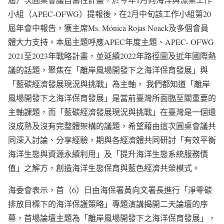
小組（APEC-OFWG）提報後，在2月中旬該工作小組第20
屆年會中報告，獲主席Ms. Mónica Rojas Noack及多個會員
體大力支持。本屆主題呼應APEC年度主題、APEC- OFWG
2021至2023年戰略計畫，並延續2022年路徑圖及近年國際熱
議的話題，聚焦在「離岸風場開發下之海洋保育發展」與
「藍碳經濟發展現況與挑戰」為主軸， 我們都知道「離岸
風場開發下之海洋保育發展」是當前臺灣所面臨至關重要的
主軸課題，而「藍碳經濟發展現況與挑戰」在臺灣是一個還
沒成熟及沒有完整體架構的議題，希望藉由這次圓桌會議共
同深入討論、分享經驗，期與各經濟體共同研討「有效平衡
海洋生態與資源永續利用」及「提升海洋生態系統服務價
值」之解方，創造海洋生態保育與藍色經濟共榮模式。
海委會表示，首（6）日由海保署黃向文署長進行「淨零碳
排放目標下的海洋保護策略」專題演講揭開二天論壇的序
幕，首場論壇主題為「離岸風場開發下之海洋保育發展」，