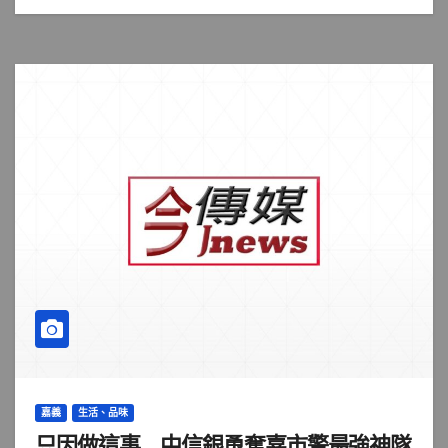
嘉義
生活、品味
只因做這事 中信銀勇奪嘉市警最強神隊