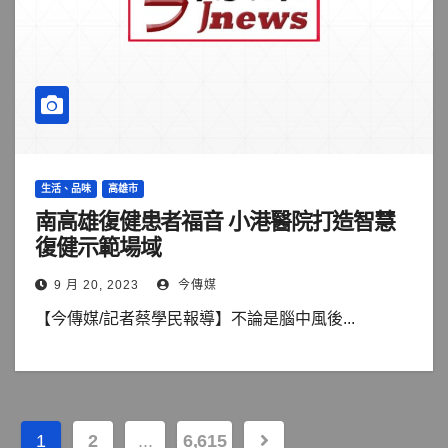
生活、品味
高雄市
南高雄復健患者福音 小港醫院打造智慧
復健示範場域
9 月 20, 2023
今傳媒
【今傳媒/記者蔡學民報導】不論是腦中風後...
文
1
2
...
6,615