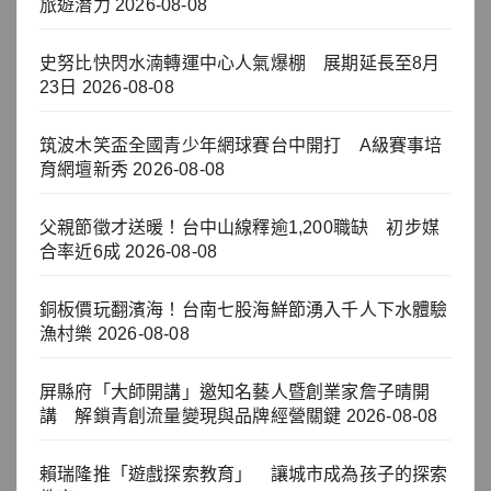
旅遊潛力
2026-08-08
史努比快閃水湳轉運中心人氣爆棚 展期延長至8月
23日
2026-08-08
筑波木笑盃全國青少年網球賽台中開打 A級賽事培
育網壇新秀
2026-08-08
父親節徵才送暖！台中山線釋逾1,200職缺 初步媒
合率近6成
2026-08-08
銅板價玩翻濱海！台南七股海鮮節湧入千人下水體驗
漁村樂
2026-08-08
屏縣府「大師開講」邀知名藝人暨創業家詹子晴開
講 解鎖青創流量變現與品牌經營關鍵
2026-08-08
賴瑞隆推「遊戲探索教育」 讓城市成為孩子的探索