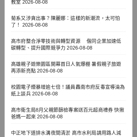
教室
2026-08-08
菊系又涉貪出事？陳麗娜：這樣的新潮流，太可怕
了！
2026-08-08
高市府整合淨零技術與轉型資源 偕同企業加速低
碳轉型、提升國際競爭力
2026-08-08
高雄親子遊樂園區開幕首日人氣爆棚 暑假親子旅遊
再添新亮點
2026-08-08
校園電子煙暴增逾七倍！議員轟南市府反毒宣導淪為
紙上談兵
2026-08-08
高市衛生局8月父親節篩檢專案送百元超商禮券 快揪
爸媽一起來
2026-08-08
中正地下道排水溝夜間清淤 高市水利局請用路人減