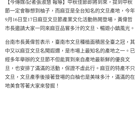
【今傳媒/記者張淑慧 報導】中秋佳節即將到來，提到中秋
節一定會聯想到柚子，而麻豆是全台知名的文旦產地，今年
9月16日至17日麻豆文旦節產業文化活動熱鬧登場，黃偉哲
市長邀請大家一同來麻豆品嘗多汁的文旦、暢遊小鎮風光。
台南市長黃偉哲表示，臺南市文旦種植面積居全臺之冠，其
中又以麻豆文旦名聞遐邇，是市場上最知名的產地之一。已
經多年舉辦的文旦節不但能買到來自產地最新鮮的優良文
旦，也安排了滿滿的活動，保證不虛此行。麻豆的特產不只
文旦，文旦產季後接著登場的白柚也是美味多汁，滿滿的在
地美食等著大家來發掘！