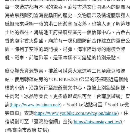
每一次造訪都有不同的驚喜。蔴荳古港文化園區內的倒風內
海故事館陳列滄海變桑田的歷史，文物展示及情境體驗讓人
感慨原來盛極一時的港口因淤塞而沒落，也讓人更了解這塊
土地的過往。海埔池王府是麻豆區另一個信仰中心，古色古
香的廟宇香火鼎盛，廟前有一處和國防部合作建立的軍史公
園，陳列了空軍的戰鬥機、飛彈，海軍陸戰隊的兩棲登陸
艇、戰車、前膛砲等，是軍事迷不可錯過的特別景點。
麻豆觀光資源豐富，推薦可搭乘大眾運輸工具至麻豆轉運
站，使用轉運站旁的YOUBIKE以20公里的時速親近這個純
樸的小鎮，沿路騎行至總爺藝文中心，路途上別錯過碗粿、
牛肉湯、冰品等美食。更多旅遊資訊可至「台南旅遊網」查
詢(
https://www.twtainan.net/
)，YouBike站點可至「YouBike微
笑單車」查詢(
https://www.youbike.com.tw/region/tainan/
)，住
宿規劃可至「臺灣旅宿網」查詢(
https://taiwanstay.net.tw/
)。
(圖/臺南市政府 提供)