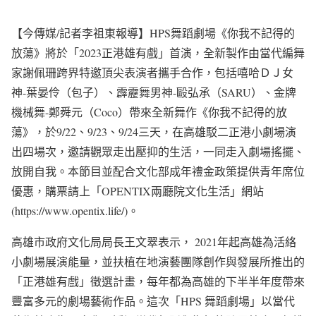
【今傳媒/記者李祖東報導】HPS舞蹈劇場《你我不記得的
放蕩》將於「2023正港雄有戲」首演，全新製作由當代編舞
家謝佩珊跨界特邀頂尖表演者攜手合作，包括嘻哈ＤＪ女
神-葉晏伶（包子）、霹靂舞男神-毆弘承（SARU）、金牌
機械舞-鄭舜元（Coco）帶來全新舞作《你我不記得的放
蕩》，於9/22、9/23、9/24三天，在高雄駁二正港小劇場演
出四場次，邀請觀眾走出壓抑的生活，一同走入劇場搖擺、
放開自我。本節目並配合文化部成年禮金政策提供青年席位
優惠，購票請上「OPENTIX兩廳院文化生活」網站
(https://www.opentix.life/)。
高雄市政府文化局局長王文翠表示， 2021年起高雄為活絡
小劇場展演能量，並扶植在地演藝團隊創作與發展所推出的
「正港雄有戲」徵選計畫，每年都為高雄的下半半年度帶來
豐富多元的劇場藝術作品。這次「HPS 舞蹈劇場」以當代