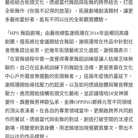
藝術結合街頭文化，透過當代舞蹈與街舞的跨界結合，打造
全新舞作《你我不記得的放蕩》，拓展劇場創演題材，讓更
多藝術愛好者，能有不同以往的全新觀賞體驗。
「HPS 舞蹈劇場」由藝術總監謝佩珊在2016年返鄉回高雄
創團。擅長將社會議題結合舞蹈，謝佩珊常在作品中針對社
會現象提出省思。近幾年街頭藝術文化盛起，謝佩珊表示：
「在習舞過程中曾一度覺得專業舞蹈訓練是讓人枯燥乏味無
聊的，自己在這系統訓練下的舞蹈生活裡，更是羨慕在文化
中心戶外隨音樂擺動的街頭舞者。」這兩年疫情的蔓延下，
謝佩珊開始尋找壓力的起源，以及如何透過肢體與聲音釋放
壓力，進而開始接觸街頭文化藝術，並認識嘻哈DJ女神葉
晏伶、霹靂舞男神歐弘承、金牌OPPING鄭舜元等不同領域
的頂尖表演者。在各自的專業領域當中，更開啟跨界共同創
作的嘗試，透過當代與街舞的對話、創造打破空間的沈浸式
劇場，用聽覺刺激身體、用塗鴉增加視覺觀賞層次，帶出不
同以往的作品樣貌。