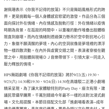
謝佩珊表示《你我不記得的放蕩》不只是舞蹈風格形式的跨
界，更是挑戰每一個人身體感官慾望的激發。作品分為三個
面向探討外在情緒、內在情感及脫軌行徑：外在情緒以疫情
時期為背景，在孤寂的時間中，以重複的動作堆疊出肢體極
限直到崩壞。而內在情緒則透過彈力懸吊於空中對抗地心引
力，象徵不願清醒的夢境，內心的空洞就像是夢境裡的漂浮
物一樣四散流動。在內外與虛實交錯之間，表演者穿梭在觀
眾之中，用肢體與現場ＤＪ音樂帶領下，引領大家一同走入
壓力釋放的情境。
HPS舞蹈劇場《你我不記得的放蕩》將於9/22(五) 19:30、
9/23(六) 14:30和19:30、9/24(日) 14:30在高雄駁二正港小劇場
精采呈現，為了讓大家體驗特別的Party Day，座次有限，建
議民眾儘早購票，千萬別錯過今年最不一樣的派對沈浸式劇
場。文化局提醒，本節目搭配文化部「進劇場看表演─成年
禮金優惠獨享」青年席位優惠，票券全額以文化幣支付，不