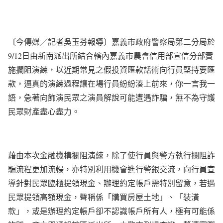
〔今傳媒／記者吳玉芬報導〕嘉義市政府警察局第二分局於
9/12日由新南派出所結合轄內嘉義市農會信用部宣信分部實
施攔阻演練，以近期常見之假投資匯款話術向行員堅持要匯
款，逼真的演練過程讓在場行員紛紛湊上前來，你一言我一
語，急著向飾演民眾之演員解說可能遭遇詐騙，無不為守護
民眾財產盡心盡力。
藉由本次金融機構攔阻演練，除了使行員與警方執行攔阻詐
騙流程更加流暢，亦特別利用機會進行警銀交流，向行員宣
導針對民眾臨櫃提領現金、辦理約定帳戶需特別留意，若遇
民眾提領高額現金，聲稱係「購買房屋土地」、「裝潢
款」，或是辦理約定帳戶卻不認識帳戶所有人，極有可能係