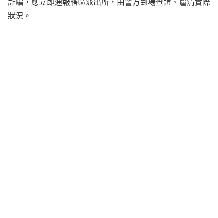
詐騙，應立即通報轄區派出所，由警方到場查證、釐清實際
狀況。