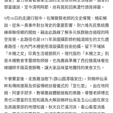
鄧富雄說，至今清明時節，尚有居民回美濃竹頭背掃墓。
9月16日的走讀行程中，在陳聰賢老師的文史導覽、精彩解
說，從朱一貴事件對台灣史的重要影響，到六堆先民集結團
練串聯保鄉的開始，藉由此路線了解多元族群融合過程的時
空背景。此路徑也是1871年英國攝影師約翰湯姆生的文化遺
產路徑，在內門木柵使用濕版攝影技術拍攝，留下平埔族
「木柵之女」珍貴生活樣貌照片。現代版的「木柵之女」則
是木柵教會李蕙棋牧師娘，也為團員準備了西拉雅風味餐佐
總鋪師手路菜香酥鴨，讓大家品味當地獨特的美食文化。
午餐饗宴後，走進雞油樹下(旗山圓潭福安庄)，到楠梓仙溪
畔有傳統建築及保留傳統扶鸞儀式的「宣化堂」，由在地阿
姆、阿婆手把手，教導團員體驗做粄的樂趣。導覽老師傅志
男也以豐富的生態知識為大解說楠梓仙溪及玉山山脈在屏北
及高雄東部的地理知識。秋天白芒滿河床，看山看雲消遙