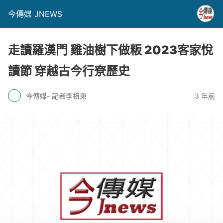
今傳媒 JNEWS
走讀羅漢門 雞油樹下做粄 2023客家悅
讀節 穿越古今行尞歷史
今傳媒- 記者李祖東
3 年前