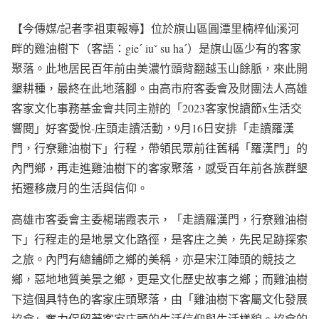
【今傳媒/記者李祖東報導】位於旗山區圓潭里楠梓仙溪河
畔的雞油樹下（客語：gieˊ iuˇ su haˊ）是旗山區少有的客家
聚落。此地居民百年前由美濃竹頭背翻越玉山餘脈，來此開
墾耕種，最終在此地落腳。由高市府客委會及財團法人高雄
客家文化事務基金會共同主辦的「2023客家悅讀節x生活交
響閱」好客愛悅-庄頭走讀活動，9月16日安排「走讀羅漢
門，行尞雞油樹下」行程，帶領民眾前往舊稱「羅漢門」的
內門鄉，再走進雞油樹下的客家聚落，感受百年前各族群墾
拓遷移歲月的生活與信仰。
高雄市客委會主委楊瑞霞表示，「走讀羅漢門，行尞雞油樹
下」行程走的是地景文化路徑，是客庄之美，先民足跡探索
之旅。內門有總鋪師之鄉的美稱，亦是宋江陣頭的競技之
鄉，惡地地質美景之鄉，更是文化歷史故事之鄉；而雞油樹
下這個具特色的客家庄頭聚落，由「雞油樹下客屬文化發展
協會」奮力保留著客家庄頭的生活信仰與生活樣貌。協會的