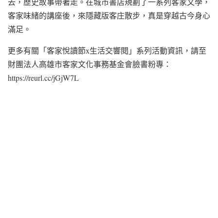
去，歷史故事帶著走。在城市書店規劃了一系列客家文學，
客家味緒的講座後，來隱藏版客庄散步，真是穿越古今身心
滿足。
更多有關「客家悅讀節x生活交響閱」系列活動資訊，請至
財團法人高雄市客家文化事務基金會臉書粉專：
https://reurl.cc/jGjW7L