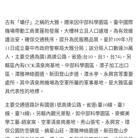
古有「壩仔」之稱的大雅，邇來因中部科學園區、臺中國際
機場帶動工商業蓬勃發展，大樓林立且人口遽增，為有效維
護治安，確保交通秩序，提升為民服務品質，爰於109年3月
11日成立臺中市政府警察局大雅分局；該分局人口數達20萬
人，主要交通為國1高速公路，省道(台10、台3、台74)，另
轄區內有CCK清泉崗基地、中部科學園區、潭子加工出口
區、潭雅神綠園道、新田登山步道、潭水亭、永興宮等重要
處所，其中清泉崗機場為空軍所屬的軍事基地，是大雅區最
具代表性的地標。
主要交通道路計有國道1號高速公路，省道(臺10線、臺3
線、臺74線)，另轄內觀光景點，如中部科學園區、麥鄉美
學工藝-趙家窯、空軍清泉崗基地、秀山張宅、永興宮、環
保公園防空碉堡、摘星山莊、潭雅神綠園道、新田登山步