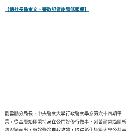
【總社長孫崇文、警政記者謝易修報導】
劉雲鵬分局長，中央警察大學行政警察學系第六十四期畢
業，從基層始即秉持身在公門好修行做事，刻苦耐勞過關斬
將脫穎而出，時餘鞭策自我攻讀，取得彰化師範大學公共事