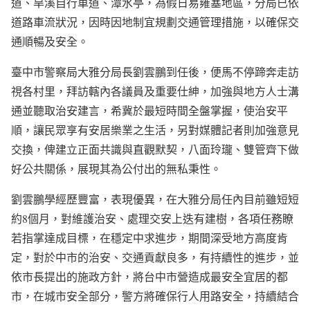
道、旱溪自行車道、潭水亭，為假日易雍塞地區，分局已依
道路車流狀況，因時因地制宜規劃交通管理措施，以確保交
通順暢及安全。
臺中市警察局大雅分局長劉雲鵬到任後，便馬不停蹄奔走訪
視各村里，拜訪轄內各議員及重要仕紳，加強與地方人士溝
通並聽取治安建言，希冀於最短時間全盤掌握，使治安平
順，讓民眾享有安居樂業之生活，另對媒體記者則加強意見
交換，俾建立正面共識與直觀默契，八面玲瓏、雙管齊下做
好公共關係，展現其為公付出的無私秉性。
劉雲鵬學經歷豐富，表現優異，在大雅分局任內目前雖短短
約8個月，對維護治安、處理交安上迭有建樹，各項任務瞭
若指掌達成目標，在穩定中求進步，期間深受地方高度肯
定，對於中市的治安、交通貢獻良多，有持續性的進步，並
依市長提出的施政方針，將台中市營造成最安全宜居的都
市，在城市安全部分，警方將確保行人用路安全，持續結合