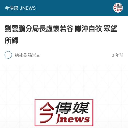
今傳媒 JNEWS
劉雲鵬分局長虛懷若谷 謙沖自牧 眾望
所歸
總社長 孫崇文
3 年前