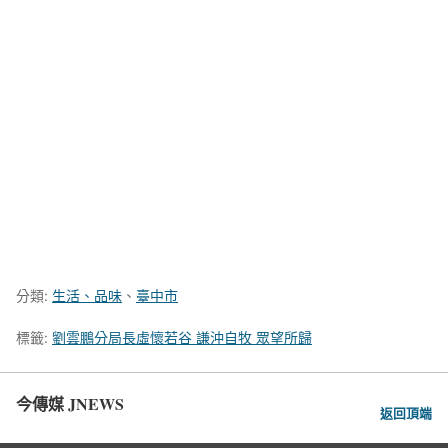
分類:
生活、品味
、
臺中市
標籤:
劉雲鵬分局長虛懷若谷 謙沖自牧 眾望所歸
今傳媒 JNEWS
返回頂端