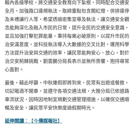
轄內各級學校，將交通安全教育向下紮根，同時配合交通安
全月，加強路口違規執法，取締重點包含闖紅燈、併排違停
及未禮讓行人等，希望透過密集宣導及執法，讓交通安全觀
念能夠深化及融入市民的日常，提升全民的交通安全意識，
並且加強打擊犯罪能量，秉持每案必破原則，以提升市民的
治安滿意度，並科技執法導入大數據的交叉比對，運用科學
方法提升治安與交通的效率，讓民眾能夠安心、放心，對於
治交安荊棘挑戰，劉雲鵬分局長表示並無所畏懼，抱持尋常
心面對。
最後，藉此呼籲，中秋連假即將到來，民眾有出遊或餐敘，
切記喝酒不開車，並遵守各項交通法規，大雅分局已依道路
車流狀況，因時因地制宜規劃交通管理措施，以確保交通順
暢及安全，讓民眾平安快樂度過假期時光。
延伸閱讀
傳媒報社
：【今
】