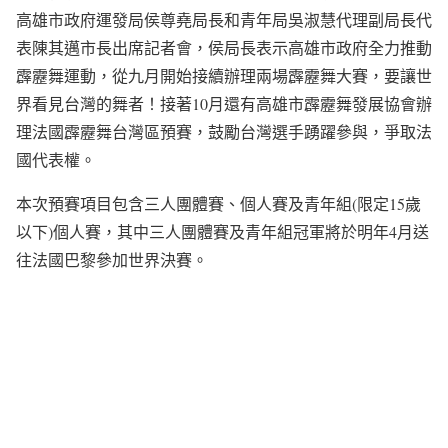
高雄市政府運發局侯尊堯局長和青年局吳淑慧代理副局長代
表陳其邁市長出席記者會，侯局長表示高雄市政府全力推動
霹靂舞運動，從九月開始接續辦理兩場霹靂舞大賽，要讓世
界看見台灣的舞者！接著10月還有高雄市霹靂舞發展協會辦
理法國霹靂舞台灣區預賽，鼓勵台灣選手踴躍參與，爭取法
國代表權。
本次預賽項目包含三人團體賽、個人賽及青年組(限定15歲
以下)個人賽，其中三人團體賽及青年組冠軍將於明年4月送
往法國巴黎參加世界決賽。