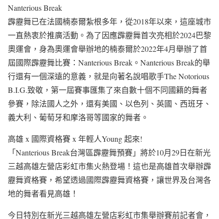
Nanterious Break
霹靂舞已在法國楠泰爾紮根多年，從2018年以來，這座城市
一直熱衷於推廣活動。為了因應霹靂舞首次亮相於2024巴黎
奧運會，身為奧運會舉辦地的楠泰爾於2022年4月舉辦了首
屆國際霹靂舞比賽：Nanterious Break。Nanterious Break的舉
行還有一個深遠的意義，就是向著名說唱歌手The Notorious
B.I.G.致敬，第一屆賽事匯集了來自數十個不同國籍的舞者
參賽，除法國人之外，還有美國、以色列、英國、西班牙、
義大利、葡萄牙和摩洛哥等國家的舞者。
高雄 x 國際資格賽 x 年輕人Young 起來!
「Nanterious Break台灣區霹靂舞預賽」將於10月29日在新光
三越高雄左營店彩虹市集火熱登場！這也是高雄首次舉辦霹
靂舞資格賽，希望透過國際霹靂舞資格賽，讓世界及台灣各
地的舞者看見高雄！
今日特別在新光三越高雄左營店彩虹市集舉辦賽前記者會，