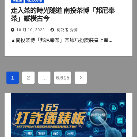
南投縣
地方大小事
走入茶的時光隧道 南投茶博「邦尼奉
茶」縱橫古今
10 月 10, 2023
何記者 秀菁
▲南投茶博「邦尼奉茶」茶師巧扮變裝皇上奉...
文
1
2
...
6,615
章
分
頁