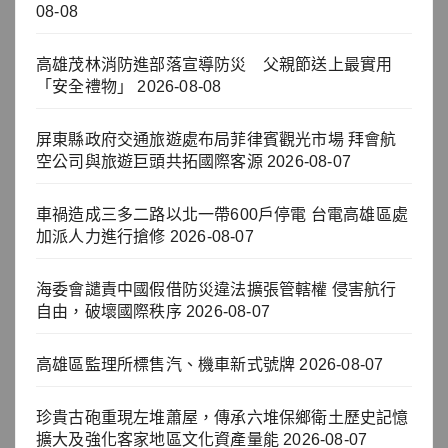
08-08
高雄茂林消防進部落宣導防災 父親節送上最實用
「安全禮物」
2026-08-08
屏東縣政府交通旅遊處布局菲律賓觀光市場 拜會航
空公司與旅遊巨頭共拓國際客源
2026-08-07
車禍造成三多二路以北一帶600戶停電 台電高雄區處
加派人力進行搶修
2026-08-07
海委會譴責中國假借防災違法擴張管轄權 侵害航行
自由，破壞國際秩序
2026-08-07
高雄區監理所標售汽、機車新式號牌
2026-08-07
珍貴古砲重現左堆蕭屋，傳承六堆保鄉衛土歷史記憶
擴大及強化客家地區文化資產量能
2026-08-07