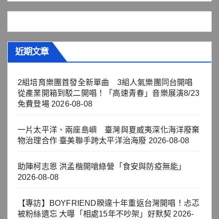
近期文章
2組培育樂團首發全新單曲 3組人氣樂團同台開唱
從產業開箱到駁二開唱！「高速青春」音樂展演8/23
免費登場
2026-08-08
一片太平洋、兩座島嶼 臺灣與夏威夷深化海洋廢棄
物治理合作 臺美聯手跨太平洋治海廢
2026-08-08
助陣柯志恩 洪孟楷開嗆綠營「食安與防疫無能」
2026-08-08
【專訪】BOYFRIEND睽違十年重返台灣開唱！忐忑
被粉絲遺忘 大曝「相處15年不吵架」好默契
2026-