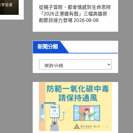
流量
者李祖東
鍵
從親子冒險、都會情感到生命思辨
「2026正港雄有戲」三檔高雄原
創節目接力登場
2026-08-08
新聞分類
新
聞
分
類