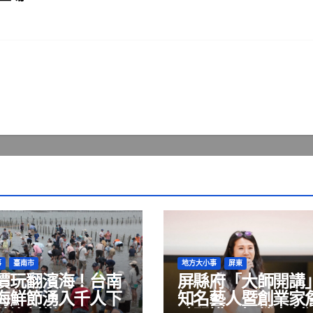
事
臺南市
地方大小事
屏東
價玩翻濱海！台南
屏縣府「大師開講
海鮮節湧入千人下
知名藝人暨創業家