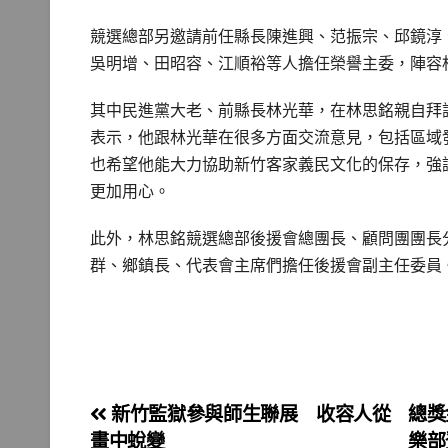
競選總部另邀請前任縣長陳進興、范振宗、邱鏡淳
吳明增、田昭容、江順裕等人擔任榮譽主委，陣容
其中民進黨大老、前縣長林光華，在林思銘親自拜
表示，他跟林光華在很多方面交流意見，包括區域
也希望他能大力協助新竹客家義民文化的保存，強
更加用心。
此外，林思銘競選總部後援會總團長、顧問團團長
群、鄉鎮長、代表會主席們擔任後援會副主任委員
文
新竹監獄參與師生聯展 收容人從
總獎
畫中蛻變
樂部