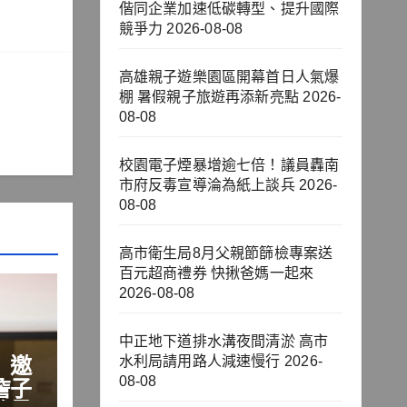
偕同企業加速低碳轉型、提升國際
競爭力
2026-08-08
高雄親子遊樂園區開幕首日人氣爆
棚 暑假親子旅遊再添新亮點
2026-
08-08
校園電子煙暴增逾七倍！議員轟南
市府反毒宣導淪為紙上談兵
2026-
08-08
高市衛生局8月父親節篩檢專案送
百元超商禮券 快揪爸媽一起來
2026-08-08
中正地下道排水溝夜間清淤 高市
」邀
水利局請用路人減速慢行
2026-
08-08
詹子