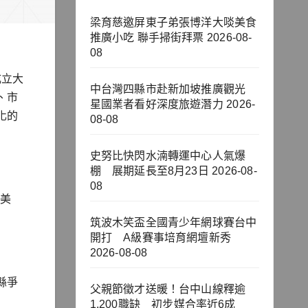
梁育慈邀屏東子弟張博洋大啖美食
推廣小吃 聯手掃街拜票
2026-08-
08
成立大
中台灣四縣市赴新加坡推廣觀光
、市
星國業者看好深度旅遊潛力
2026-
化的
08-08
史努比快閃水湳轉運中心人氣爆
棚 展期延長至8月23日
2026-08-
08
有美
筑波木笑盃全國青少年網球賽台中
開打 A級賽事培育網壇新秀
2026-08-08
縣爭
父親節徵才送暖！台中山線釋逾
1,200職缺 初步媒合率近6成