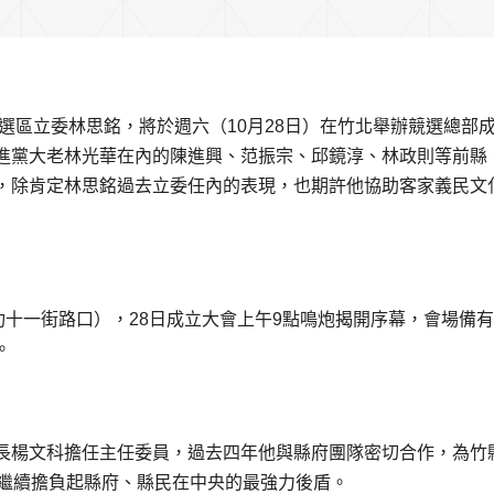
選區立委林思銘，將於週六（10月28日）在竹北舉辦競選總部
進黨大老林光華在內的陳進興、范振宗、邱鏡淳、林政則等前縣
，除肯定林思銘過去立委任內的表現，也期許他協助客家義民文
功十一街路口），28日成立大會上午9點鳴炮揭開序幕，會場備
。
長楊文科擔任主任委員，過去四年他與縣府團隊密切合作，為竹
定繼續擔負起縣府、縣民在中央的最強力後盾。