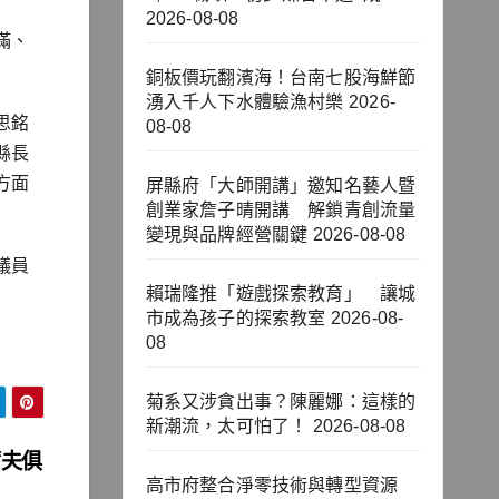
2026-08-08
滿、
銅板價玩翻濱海！台南七股海鮮節
湧入千人下水體驗漁村樂
2026-
思銘
08-08
縣長
方面
屏縣府「大師開講」邀知名藝人暨
創業家詹子晴開講 解鎖青創流量
變現與品牌經營關鍵
2026-08-08
議員
賴瑞隆推「遊戲探索教育」 讓城
市成為孩子的探索教室
2026-08-
08
菊系又涉貪出事？陳麗娜：這樣的
新潮流，太可怕了！
2026-08-08
爾夫俱
高市府整合淨零技術與轉型資源