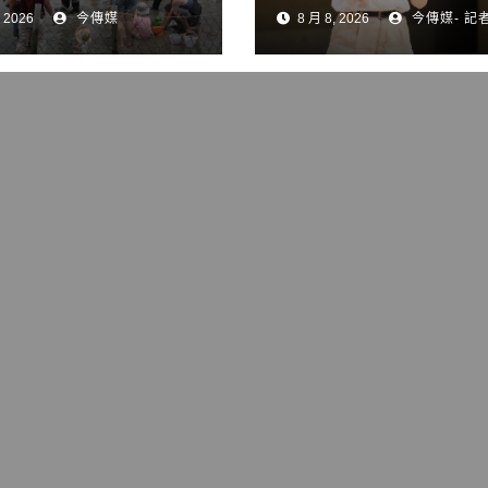
驗漁村樂
晴開講 解鎖青創
 2026
今傳媒
8 月 8, 2026
今傳媒- 記
變現與品牌經營關