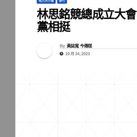
地方大小事
新竹
林思銘競總成立大會 
黨相挺
By
黃誌寬 今傳媒
10 月 24, 2023