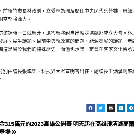
、前新竹市長林政則，立委林為洲及歷任中央民代葉芳雄、周細
相當堅強龐大。
訪邀請時一口就應允，還答應將親自出席競選總部成立大會。林
發展、民生議題、目前中央執政黨的問題、能源發展的議題，老
調這是屬於我們的特殊歷史，而他也承諾一定會在客家文化傳承
分別由議長張鎮榮、科技界大老宣明智出任，副議長王炳漢則率
。
金315萬元的2023高雄公開賽 明天起在髙雄澄清湖高
登場