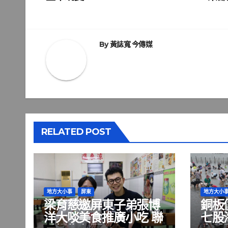
章
導
覽
By
黃誌寬 今傳媒
RELATED POST
地方大小事
屏東
地方大小
梁育慈邀屏東子弟張博
銅板
洋大啖美食推廣小吃 聯
七股