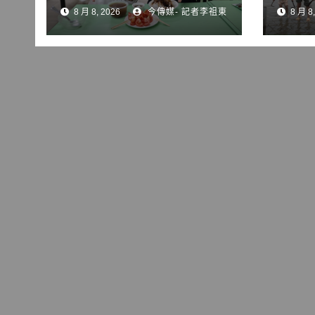
手掃街拜票
水體
8 月 8, 2026
今傳媒- 記者李祖東
8 月 8,