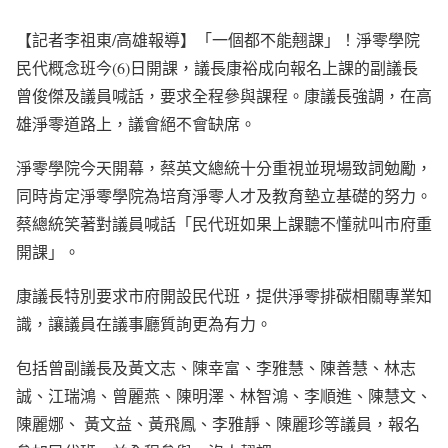
【記者李祖東/高雄報導】「一個都𣎴能翹課」！淨零學院
民代概念班今(6)日開課，議長康裕成向報名上課的副議長
曾俊傑及議員喊話，要求全程參與課程。康議長強調，在高
雄淨零道路上，議會絕不會缺席。
淨零學院今天開幕，蔡英文總統十分重視並現場致詞勉勵，
同時肯定淨零學院為培育淨零人才及教育墊立基礎的努力。
蔡總統笑著對議員喊話「民代班如果上課聽不懂就叫市府重
開課」。
康議長特別要求市府開設民代班，提供淨零排碳相關專業知
識，讓議員在議事廳質詢更為有力。
包括曾副議長及黃文志、陳幸富、李雅慧、陳善慧、林志
誠、江瑞鴻、曾麗燕、陳明澤、林智鴻、李順進、陳慧文、
陳麗娜、 黃文益、黃飛鳳、李雅靜、陳麗珍等議員，報名