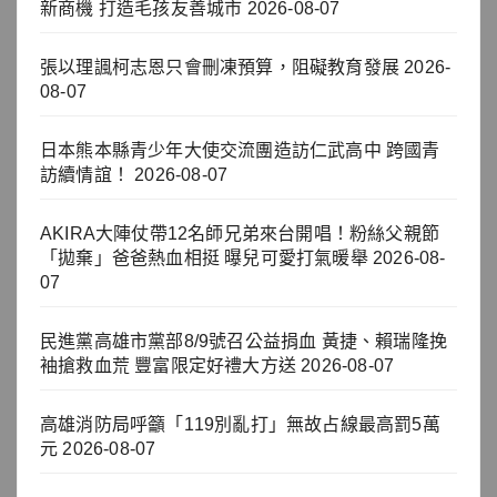
新商機 打造毛孩友善城市
2026-08-07
張以理諷柯志恩只會刪凍預算，阻礙教育發展
2026-
08-07
日本熊本縣青少年大使交流團造訪仁武高中 跨國青
訪續情誼！
2026-08-07
AKIRA大陣仗帶12名師兄弟來台開唱！粉絲父親節
「拋棄」爸爸熱血相挺 曝兒可愛打氣暖舉
2026-08-
07
民進黨高雄市黨部8/9號召公益捐血 黃捷、賴瑞隆挽
袖搶救血荒 豐富限定好禮大方送
2026-08-07
高雄消防局呼籲「119別亂打」無故占線最高罰5萬
元
2026-08-07