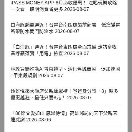
iPASS MONEY APP 8月必收優惠！ 吃喝玩樂攻略
一次看 聰明消費省更多
2026-08-07
白海豚颱風逼近！台電台南區處超前部署 低窪變電
所架防水閘門防淹水
2026-08-07
「白海豚」逼近！台電台東區處全面戒備 走訪畜牧
業呼籲落實「用電」檢查
2026-08-07
林政賢籲推動AI普惠轉型、活化舊城商圈 促加速國
1甲東段規劃
2026-08-07
遠雄悅來大飯店父親節獻禮！爸爸身分證「8」越多
優惠越狂，最低只要8元！
2026-08-07
「88節父愛如山 感恩傳情」高雄郵局向天下父親表
達感謝
2026-08-06