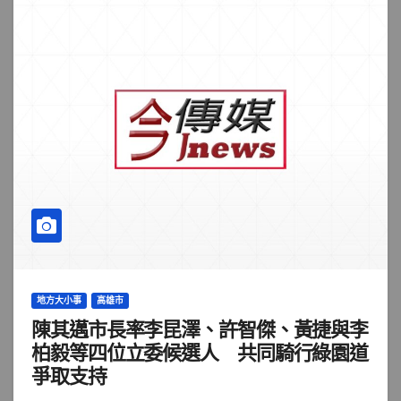
地方大小事
高雄市
陳其邁市長率李昆澤、許智傑、黃捷與李
柏毅等四位立委候選人 共同騎行綠園道
爭取支持