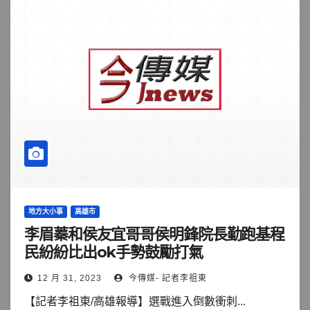
地方大小事
高雄市
李眉蓁和侯友宜哥哥侯明鋒院長勤跑基程
民紛紛比出ok手勢鼓勵打氣
12 月 31, 2023
今傳媒- 記者李祖東
【記者李祖東/高雄報導】選戰進入倒數衝刺...