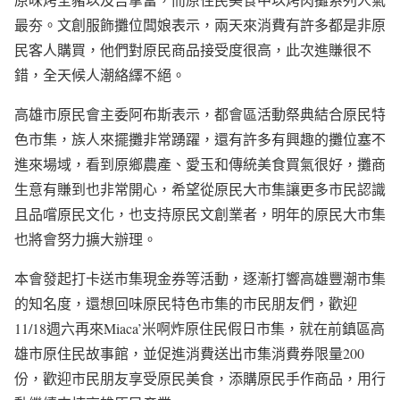
最夯。文創服飾攤位闆娘表示，兩天來消費有許多都是非原
民客人購買，他們對原民商品接受度很高，此次進賺很不
錯，全天候人潮絡繹不絕。
高雄市原民會主委阿布斯表示，都會區活動祭典結合原民特
色市集，族人來擺攤非常踴躍，還有許多有興趣的攤位塞不
進來場域，看到原鄉農產、愛玉和傳統美食買氣很好，攤商
生意有賺到也非常開心，希望從原民大市集讓更多市民認識
且品嚐原民文化，也支持原民文創業者，明年的原民大市集
也將會努力擴大辦理。
本會發起打卡送市集現金券等活動，逐漸打響高雄豐潮市集
的知名度，還想回味原民特色市集的市民朋友們，歡迎
11/18週六再來Miaca’米啊炸原住民假日市集，就在前鎮區高
雄市原住民故事館，並促進消費送出市集消費券限量200
份，歡迎市民朋友享受原民美食，添購原民手作商品，用行