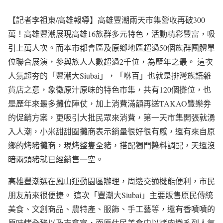
【記者李祖東/高雄報導】高雄豐潮兩天市集營收再破300
萬！高雄豐潮展現高雄16族群多元特色，活動精彩豐富，吸
引上萬人次。而本市都會區及原鄉地區超過50個族群團體單
位聯合展演，參與族人人數超過2千位，為歷年之最。 這次
人氣超夯的「豐潮大Siubai」，「咻百」也就是排灣族語雜
貨店之意，象徵原汁原味的特色市集，共有120個攤位，也
是歷年來最多攤位陣仗，加上消費滿額再送TAKAO豐樂券
的促銷方案，更吸引大批民眾來消費，第一天市集開張就湧
入人潮，小米甜甜圈攤商表示銷量很好很有感，還有來自原
鄉的烤豬攤商，現烤整隻全豬，搭配獨門醬料調配，天還沒
暗兩頭豬就已經銷售一空。
高雄豐潮選在鳳山運動園區辦理，周邊交通機能便利，市民
朋友前來很便捷。 這次「豐潮大Siubai」主要販售原民傳統
美食、文創商品、農特產、服飾、手工藝等，還有香噴噴的
原味烤全豬以及吉拿富，而原住民美食中以烤肉攤系列人氣