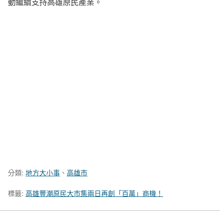
動繼續支持高雄原民產業。
分類:
地方大小事
、
高雄市
標籤:
高雄豐潮原民大市集兩日再創「百萬」商機！