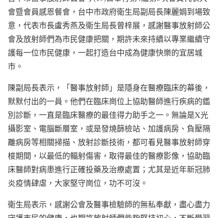
會暨會員感恩餐會，台中市政府衛生局副局長陳麗娟到場致
意，代表市長盧秀燕及衛生局長曾梓展，感謝醫事放射師公
會及放射師們為市民健康把關，期許未來持續以專業繼續守
護每一位市民健康，一起打造台中成為健康快樂的宜居城
市。
陳副局長表示，「醫事放射師」是隱身在醫療臨床的幕後，
默默付出的一員。他們在臨床崗位上協助醫師進行疾病的鑑
別診斷，一直是臨床醫療的最佳得力助手之一。無論是X光
攝影室、電腦斷層室，或是發燒篩檢站、加護病房、負壓隔
離病房等相關掃描、放射診斷技術，都可看見醫事放射師穿
梭期間，以最低的輻射傷害，取得最佳的醫療影像，協助臨
床醫師對病患進行正確投藥及治療處置；尤其是近年新冠肺
炎疫情肆虐，大家堅守崗位，功不可沒。
衛生局表示，感謝公會及醫事檢驗師的無私奉獻，盡心盡力
守護市民的健康，也期許放射師們能夠堅持初心，不斷學習