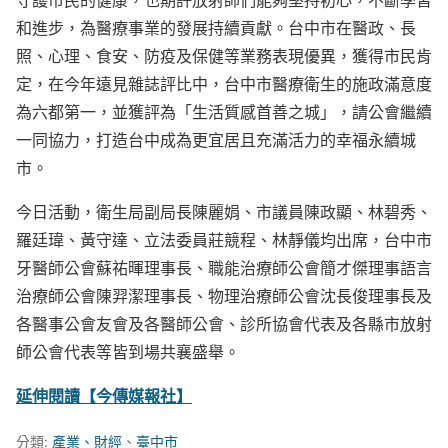
和進步，為醫療事業的發展持續貢獻。台中市在醫政、長
照、心理、食安、防疫及保健等業務表現優異，獲得市民肯
定，在今年遠見雜誌評比中，台中市醫療衛生的施政滿意度
為六都第一，並獲評為「生活質感首善之城」，請公會繼續
一同協力，打造台中成為更宜居且充滿活力的幸福永續城
市。
今日活動，衛生局副局長陳麗娟、市議員陳政顯、林碧秀、
羅廷瑋、黃守達、立法委員莊競程、林靜儀均出席，台中市
牙醫師公會蘇祐暉理事長、職能治療師公會簡才傑理事語言
治療師公會陳羿潔理事長、物理治療師公會沈長俊理事長及
各醫事公會友會及各醫師公會、診所協會代表及各縣市放射
師公會代表等皆到場共襄盛舉。
延伸閱讀【今傳媒報社】
分類:
產業、財經
、
臺中市