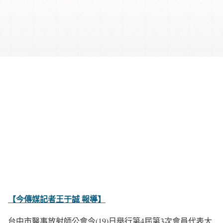
【今傳媒記者王于誠 報導】
台中市醫事放射師公會今(19)日舉行第4屆第3次會員代表大