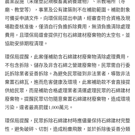
農業設施（未達登記規模畜禽飼養建物）、宗教場所（寺
廟、教堂等），事業及公有建築則不在補助範圍。補助對象
可備妥申請文件，向環保局提出申請，經審查符合資格及現
場勘查核准後，僅須自行負擔拆除費用，無須負擔清除處理
費用，且環保局還會提供打包石綿建材廢棄物的太空包，並
協助安排期程清理。
環保局提醒，此案僅補助含石綿建材廢棄物清除處理費用，
不包含拆除、儲存及非含石綿之營建廢棄物，民眾需自行委
託拆除業者妥善拆除。為避免民眾碰到非法業者，導致非法
棄置石綿瓦，進而危害健康及環境，此案補助款不會直接提
供給民眾，而是補助合格處理業者清運處理民眾的石綿建材
廢棄物。提醒民眾切勿隨意棄置石綿建材廢棄物，造成環境
污染，違者最高罰鍰1,000萬元。
環保局提醒，民眾拆除石綿建材時應儘量保持石綿建材完整
性，避免破碎、切割，造成粉塵飛散，並於拆除後妥善分類