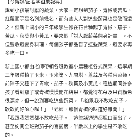
【今傳媒/記者李祖東報導】
說到小孩最討厭的蔬菜，大家一定想到茄子、青椒或苦瓜、
紅蘿蔔等是名列前幾名，而有些大人對這些蔬菜也是敬而遠
之。但新上國小的三年級學生卻在花台種起了青椒、茄子、
苦瓜、秋葵與小黃瓜，要來個「討人厭蔬菜翻身計畫」。不
但豐收還變身料理，每個孩子都品嘗了這些蔬菜，還要求再
多吃一口。
新上國小都由老師帶領各班教室小農種植各式蔬果，這學期
三年級種植了玉米、玉米筍、九層塔、蔥蒜及各種葉菜類，
前陣子又種下了青椒、茄子、秋葵及小黃瓜。種植期間許多
孩子看到茄子或青椒慢慢開花結果，都覺得花朵及果實顏色
很漂亮，但一說到要吃這些蔬菜，「老師,我不敢吃茄子，
軟軟的好噁心喔！」「老師，那個青椒的味道好難聞！」
「我跟我媽媽都不敢吃茄子。」這些話通通都脫口而出了。
甚至詢問全班對茄子的喜愛度，半數以上的學生是不敢吃
的。