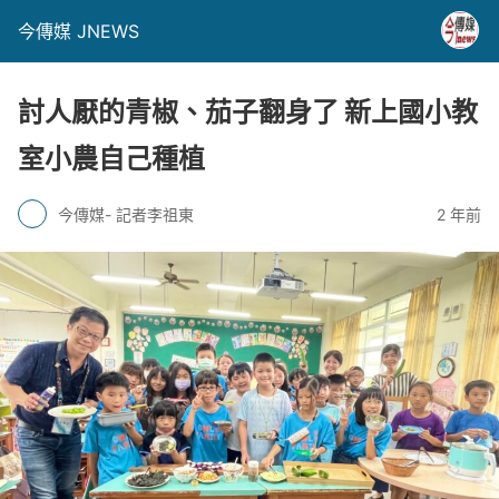
今傳媒 JNEWS
討人厭的青椒、茄子翻身了 新上國小教
室小農自己種植
今傳媒- 記者李祖東
2 年前