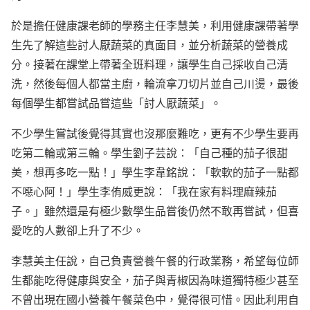
於是擔任健康課老師的學務主任李慧美，利用健康課帶著學
生先了解這些討人厭蔬菜的真面目，並分析蔬菜的營養成
分。接著在課堂上帶著全班料理，讓學生自己採收自己清
洗，然後每個人都當主廚，輪流拿刀切片並自己川燙，最後
每個學生都嘗試品嘗這些「討人厭蔬菜」。
不少學生嘗試後覺得其實也沒那麼難吃，更有不少學生要再
吃第二輪或第三輪。學生劉子芸說：「自己種的茄子很甜
美，想再多吃一點！」學生李韋銘說：「軟軟的茄子一點都
不噁心阿！」學生李侑威更說：「我在家有料理麻辣茄
子。」雖然還是有極少數學生品嘗後仍然不敢再嘗試，但喜
愛吃的人數卻上升了不少。
李慧美主任說，自己負責營養午餐的行政業務，希望每位師
生都能吃得健康與安全，茄子與青椒因為味道獨特極少甚至
不曾出現在國小營養午餐菜色中，覺得很可惜。因此利用自