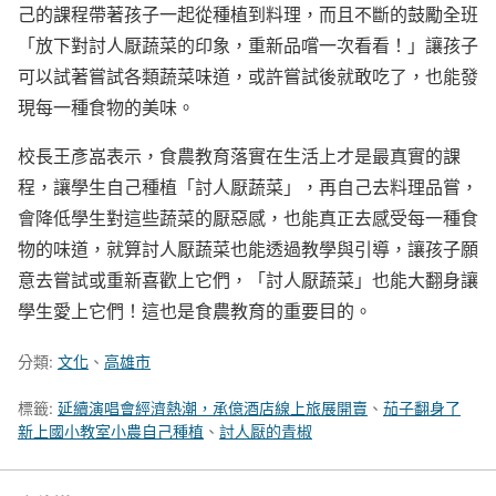
己的課程帶著孩子一起從種植到料理，而且不斷的鼓勵全班
「放下對討人厭蔬菜的印象，重新品嚐一次看看！」讓孩子
可以試著嘗試各類蔬菜味道，或許嘗試後就敢吃了，也能發
現每一種食物的美味。
校長王彥嵓表示，食農教育落實在生活上才是最真實的課
程，讓學生自己種植「討人厭蔬菜」，再自己去料理品嘗，
會降低學生對這些蔬菜的厭惡感，也能真正去感受每一種食
物的味道，就算討人厭蔬菜也能透過教學與引導，讓孩子願
意去嘗試或重新喜歡上它們，「討人厭蔬菜」也能大翻身讓
學生愛上它們！這也是食農教育的重要目的。
分類:
文化
、
高雄市
標籤:
延續演唱會經濟熱潮，承億酒店線上旅展開賣
、
茄子翻身了
新上國小教室小農自己種植
、
討人厭的青椒