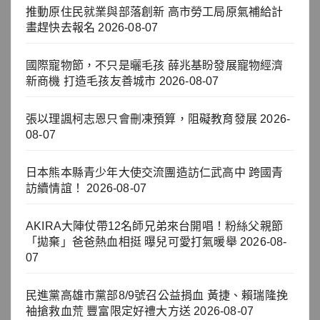
推動原住民就業與部落創新 高市勞工局原氣補給計
畫趕快去報名
2026-08-07
國際寵物節，不只是曬毛孩 薛兆基盼發展寵物經濟
新商機 打造毛孩友善城市
2026-08-07
張以理諷柯志恩只會刪凍預算，阻礙教育發展
2026-
08-07
日本熊本縣青少年大使交流團造訪仁武高中 跨國青
訪續情誼！
2026-08-07
AKIRA大陣仗帶12名師兄弟來台開唱！粉絲父親節
「拋棄」爸爸熱血相挺 曝兒可愛打氣暖舉
2026-08-
07
民進黨高雄市黨部8/9號召公益捐血 黃捷、賴瑞隆挽
袖搶救血荒 豐富限定好禮大方送
2026-08-07