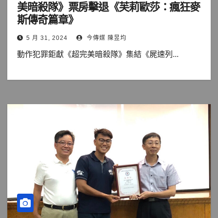
美暗殺隊》票房擊退《芙莉歐莎：瘋狂麥
斯傳奇篇章》
5 月 31, 2024
今傳媒 陳昱均
動作犯罪鉅獻《超完美暗殺隊》集結《屍速列...