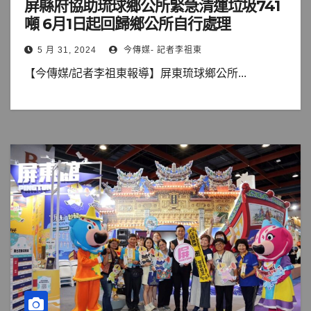
屏縣府協助琉球鄉公所緊急清運垃圾741
噸 6月1日起回歸鄉公所自行處理
5 月 31, 2024
今傳媒- 記者李祖東
【今傳媒/記者李祖東報導】屏東琉球鄉公所...