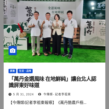
屏東
生活、品味
「萬丹金選風味 在地鮮純」讓台北人認
識屏東好味道
5 月 31, 2024
今傳媒- 記者李祖東
【今傳媒/記者李祖東報導】《萬丹酪農戶極...