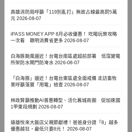
高雄消防局呼籲「119別亂打」無故占線最高罰5萬
元
2026-08-07
iPASS MONEY APP 8月必收優惠！ 吃喝玩樂攻略
一次看 聰明消費省更多
2026-08-07
白海豚颱風逼近！台電台南區處超前部署 低窪變電
所架防水閘門防淹水
2026-08-07
「白海豚」逼近！台電台東區處全面戒備 走訪畜牧
業呼籲落實「用電」檢查
2026-08-07
林政賢籲推動AI普惠轉型、活化舊城商圈 促加速國
1甲東段規劃
2026-08-07
遠雄悅來大飯店父親節獻禮！爸爸身分證「8」越多
優惠越狂，最低只要8元！
2026-08-07