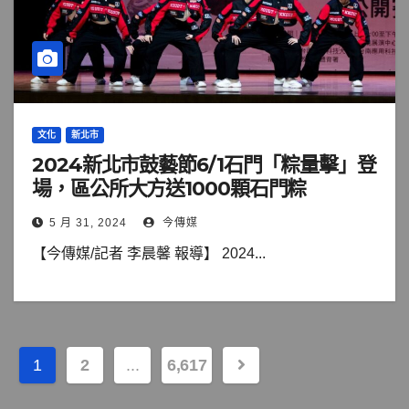
文化
新北市
2024新北市鼓藝節6/1石門「粽量擊」登
場，區公所大方送1000顆石門粽
5 月 31, 2024
今傳媒
【今傳媒/記者 李晨馨 報導】 2024...
文
1
2
...
6,617
章