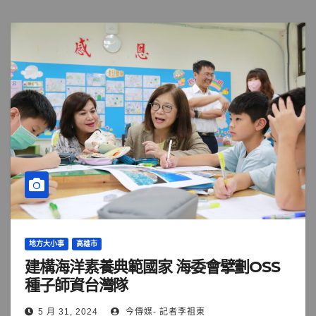
地方大小事
高雄市
建構海洋素養典範國家 海委會擘劃OSS
種子師資台灣隊
5 月 31, 2024
今傳媒- 記者李祖東