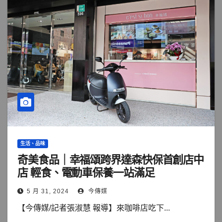
生活、品味
奇美食品｜幸福頌跨界達森快保首創店中
店 輕食、電動車保養一站滿足
5 月 31, 2024
今傳媒
【今傳媒/記者張淑慧 報導】來咖啡店吃下...