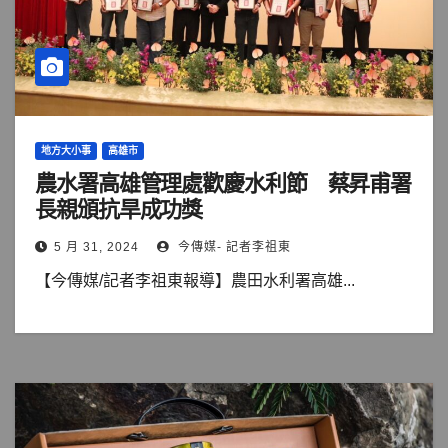
地方大小事
高雄市
農水署高雄管理處歡慶水利節 蔡昇甫署
長親頒抗旱成功獎
5 月 31, 2024
今傳媒- 記者李祖東
【今傳媒/記者李祖東報導】農田水利署高雄...