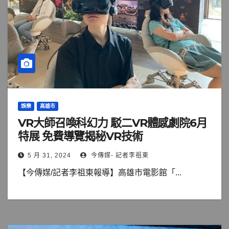
娛樂
高雄市
VR大師召喚科幻力 駁二VR體感劇院6月
特展 免費導覽揭秘VR技術
5 月 31, 2024
今傳媒- 記者李祖東
【今傳媒/記者李祖東報導】高雄市電影館「...