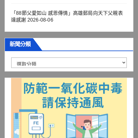
「88節父愛如山 感恩傳情」高雄郵局向天下父親表
達感謝
2026-08-06
新聞分類
新
聞
分
類