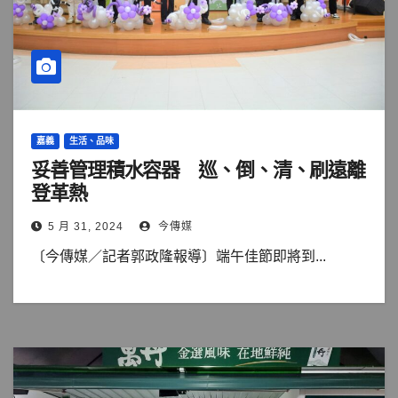
嘉義
生活、品味
妥善管理積水容器 巡、倒、清、刷遠離
登革熱
5 月 31, 2024
今傳媒
〔今傳媒／記者郭政隆報導〕端午佳節即將到...