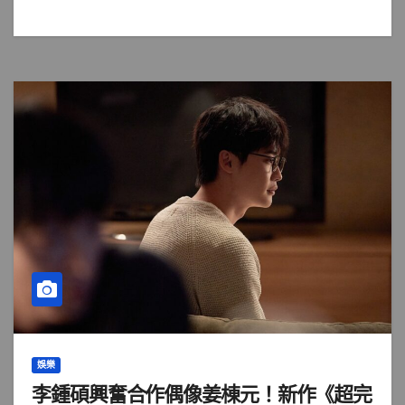
娛樂
李鍾碩興奮合作偶像姜棟元！新作《超完