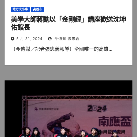
地方大小事
高雄市
美學大師蔣勳以「金剛經」講座歡送沈坤
佑館長
5 月 31, 2024
今傳媒 張忠義
〔今傳媒／記者張忠義報導〕全國唯一的高雄...