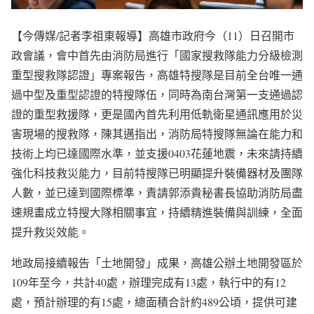
【今傳媒/記者李祖東報導】高雄市政府今（11）日召開市
政會議，會中首先由消防局進行「國家搜救隊能力分級檢測
重型搜救隊認證」專案報告，高雄特搜隊是目前全台唯一通
過中型及重型認證的特搜隊伍，同時為南台灣第一支通過認
證的重型救援隊，更是國內首先利用低軌衛星通訊應用於災
害現場的搜救隊，陳其邁指出，消防局特搜隊無論在能力和
技術上均已達國際水準，並支援0403花蓮地震，未來請持續
強化科技救災能力，目前特搜隊已明顯提升裝備器材及團隊
人數，並已達到國際標準，責請郭添貴秘書長協助消防局盡
速規畫成立特搜大隊相關事宜，持續精進裝備與訓練，全面
提升救災效能。
地政局接續報告「土地開發」成果，高雄公辦土地開發區於
109年至今，共計40處，辦理完成有13處，執行中的有12
處，預計辦理的有15處，總面積合計約489公頃，提供可建