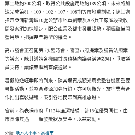
築土地約300公頃、取得公共設施用地約189公頃，未來將加
速完成第81、100、102、107、108期等市地重劃區；陳其邁
指示亞洲新灣區10處公辦市地重劃案及205兵工廠區段徵收
開發案須加快腳步，配合產業及都市發展趨勢，積極整備開
發用地，把握產業轉型的機會。
高市議會正召開第5次臨時會，審查市府提案及議員法規案
等議案，陳其邁請各機關首長積極向議員溝通說明，爭取議
員支持，讓議案順利審議通過。
暑假旅遊旺季即將到來，陳其邁責成觀光局彙整各機關重要
暑期活動，並整合資源加強行銷，亦可與觀光、旅宿業者合
作推出套裝遊程，吸引各地民眾到高雄旅遊。
會前，為表揚市府「112年廉潔楷模」計15位優秀同仁，由
市長陳其邁一一頒發獎狀及獎金，以茲鼓勵。
分類:
地方大小事
、
高雄市