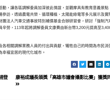
活動，讓各區調解委員加深彼此情誼，並觀摩具有教育意義景點
場參訪，透過農電共榮、循環種植、太陽能綠電等多元展示及實
財團法人汽車交通事故特別補償基金合辦研習會，研討「強制汽
，113年起將調解委員文康費由新台幣3,200元提高至3,40
及各相關調解業務人員的付出與貢獻，犧牲自己的時間為市民消
為幸福宜居的現代化城市。
磅登
康裕成議長頒獎「高雄市議會攝影比賽」獲獎