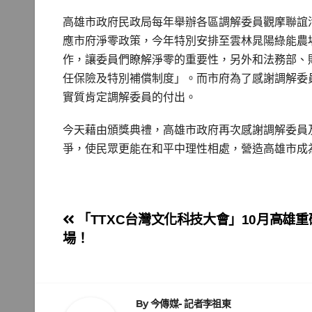
高雄市政府民政局每年舉辦各區調解委員觀摩聯誼
應市府淨零政策，今年特別安排至雲林晁陽綠能農
作，讓委員們瞭解淨零的重要性，另外和法務部、
任保險及特別補償制度」。而市府為了感謝調解委員辛勞
實質肯定調解委員的付出。
今天藉由頒獎典禮，高雄市政府再次感謝調解委員
爭，使民眾更能在和平中理性相處，營造高雄市成
文
「TTXC台灣文化科技大會」10月高雄重
場！
章
導
覽
By
今傳媒- 記者李祖東