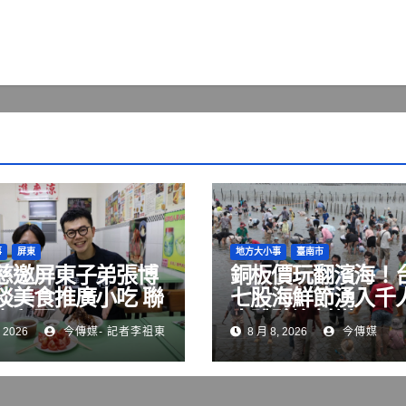
事
屏東
地方大小事
臺南市
慈邀屏東子弟張博
銅板價玩翻濱海！
啖美食推廣小吃 聯
七股海鮮節湧入千
街拜票
水體驗漁村樂
 2026
今傳媒- 記者李祖東
8 月 8, 2026
今傳媒