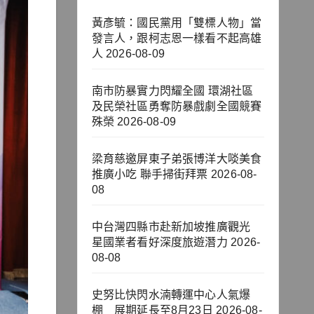
黃彥毓：國民黨用「雙標人物」當
發言人，跟柯志恩一樣看不起高雄
人
2026-08-09
南市防暴實力閃耀全國 環湖社區
及民榮社區勇奪防暴戲劇全國競賽
殊榮
2026-08-09
梁育慈邀屏東子弟張博洋大啖美食
推廣小吃 聯手掃街拜票
2026-08-
08
中台灣四縣市赴新加坡推廣觀光
星國業者看好深度旅遊潛力
2026-
08-08
史努比快閃水湳轉運中心人氣爆
棚 展期延長至8月23日
2026-08-