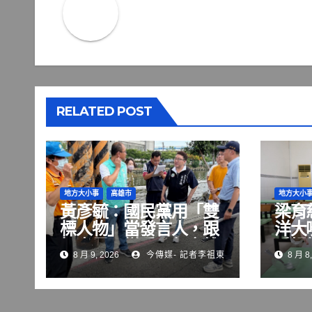
RELATED POST
地方大小事
高雄市
地方大小
黃彥毓：國民黨用「雙
梁育
標人物」當發言人，跟
洋大
柯志恩一樣看不起高雄
手掃
8 月 9, 2026
今傳媒- 記者李祖東
8 月 8,
人