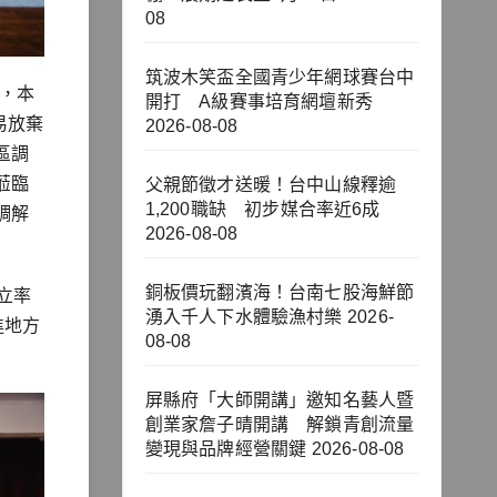
08
筑波木笑盃全國青少年網球賽台中
行，本
開打 A級賽事培育網壇新秀
易放棄
2026-08-08
區調
蒞臨
父親節徵才送暖！台中山線釋逾
1,200職缺 初步媒合率近6成
調解
2026-08-08
銅板價玩翻濱海！台南七股海鮮節
立率
湧入千人下水體驗漁村樂
2026-
進地方
08-08
屏縣府「大師開講」邀知名藝人暨
創業家詹子晴開講 解鎖青創流量
變現與品牌經營關鍵
2026-08-08