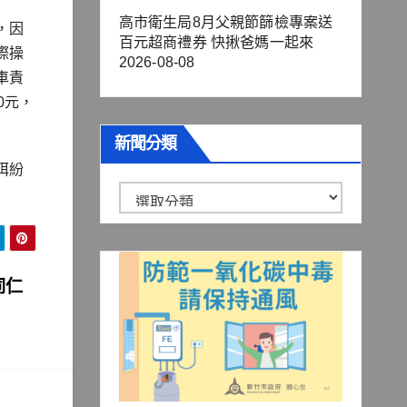
高市衛生局8月父親節篩檢專案送
，因
百元超商禮券 快揪爸媽一起來
際操
2026-08-08
車責
0元，
新聞分類
弭紛
新
聞
分
類
同仁