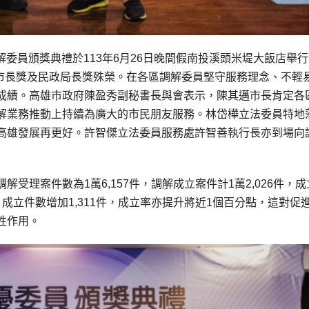
解委員頒獎典禮於113年6月26日晚間假南投溪頭米堤大飯店舉
獲市長獎及民政局長獎殊榮。在各區調解委員堅守服務理念、不輕
成績。高雄市政府陳盈秀副秘書長與會表示，陳其邁市長肯定各
解業務推動上持續為廣大的市民朋友服務。林岱樺立法委員特地
高雄發展再更好。許智傑立法委員服務處許智善執行長亦到場向
受理案件數為1萬6,157件，調解成立案件計1萬2,026件，成
8件、成立件數增加1,311件，成立率亦提升將近1個百分點，這對促
性作用。