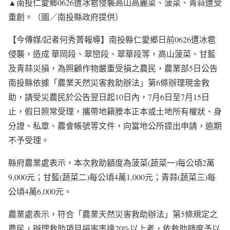
▲南投仁愛鄉0626遭冰雹侵襲高山高麗菜、菠菜、青蒜遭受
重創。（圖／南投縣政府提供）
【今傳媒/記者何秀菁報導】南投縣仁愛鄉日前0626遭冰雹
侵襲，造成 華岡段、翠巒段、翠華段等，高山菠菜、甘藍
及青蒜災損，為照顧作物嚴重受損之農民，農業部5日公告
南投縣依據「農業天然災害救助辦法」第6條辦理現金救
助，請受災農民於公告翌日起10日內，7月6日至7月15日
止，假日照常受理，攜帶地籍謄本正本或土地所有權狀、身
分證、私章、農會帳號等文件，向當地公所提出申請，逾期
不予受理。
縣府農業處表示，本次救助額度為菠菜(蔬菜一)每公頃2萬
9,000元；甘藍(蔬菜二)每公頃4萬1,000元；青蒜(蔬菜三)每
公頃4萬6,000元。
農業處表示，符合「農業天然災害救助辦法」第5條規定之
農民，辦理救助項目損害率達20%以上者，依救助額度予以