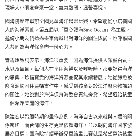
現場大小朋友齊聚一堂，氣氛熱鬧、溫馨喜悅。
國海院歷年舉辦全國兒童海洋繪畫比賽，希望能從小培養國
人的海洋素養。第五屆以「童心護海Save Ocean」為主題，
邀請小朋友們透過畫筆傳遞出對海洋的關注與愛，也呼籲國
人共同為海洋保育盡一份心力。
管碧玲致詞表示，海洋很重要！因為海洋提供人類蛋白質、
水以及氧氣，每個人在享用海鮮以及呼吸時，都要記得海洋
的恩典，珍惜寶貴的海洋資源並促其永續發展；她從鯨魚被
廢棄漁網困住這幅畫作中，感受到孩童對於海洋廢棄物課題
的關注，她說對於海洋保育海委會責無旁貸，希望還給孩童
一個潔淨美麗的海洋。
陳建宏以希臘時期的畫作為例，海洋自古以來就與人類的關
係密切，而台灣的生存更是依賴海洋，並以朝向海洋國家發
展為目標；國海院持續舉辦兒童繪畫比賽就是希望邀請孩童