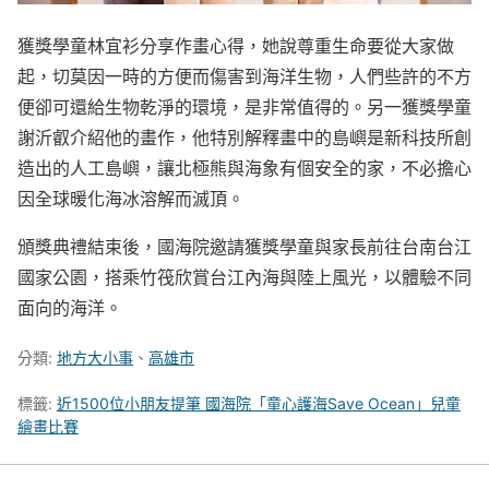
獲獎學童林宜衫分享作畫心得，她說尊重生命要從大家做
起，切莫因一時的方便而傷害到海洋生物，人們些許的不方
便卻可還給生物乾淨的環境，是非常值得的。另一獲獎學童
謝沂叡介紹他的畫作，他特別解釋畫中的島嶼是新科技所創
造出的人工島嶼，讓北極熊與海象有個安全的家，不必擔心
因全球暖化海冰溶解而滅頂。
頒獎典禮結束後，國海院邀請獲獎學童與家長前往台南台江
國家公園，搭乘竹筏欣賞台江內海與陸上風光，以體驗不同
面向的海洋。
分類:
地方大小事
、
高雄市
標籤:
近1500位小朋友提筆 國海院「童心護海Save Ocean」兒童
繪畫比賽