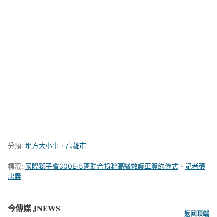
分類:
地方大小事
、
高雄市
標籤:
國際獅子會300E-5區聯合捐贈高醫救護車簽約儀式
、
記者張
忠義
今傳媒 JNEWS
返回頂端