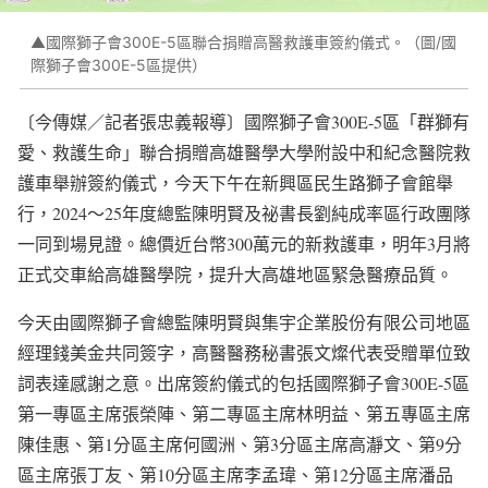
▲國際獅子會300E-5區聯合捐贈高醫救護車簽約儀式。（圖/國
際獅子會300E-5區提供）
〔今傳媒／記者張忠義報導〕國際獅子會300E-5區「群獅有
愛、救護生命」聯合捐贈高雄醫學大學附設中和紀念醫院救
護車舉辦簽約儀式，今天下午在新興區民生路獅子會館舉
行，2024〜25年度總監陳明賢及祕書長劉純成率區行政團隊
一同到場見證。總價近台幣300萬元的新救護車，明年3月將
正式交車給高雄醫學院，提升大高雄地區緊急醫療品質。
今天由國際獅子會總監陳明賢與集宇企業股份有限公司地區
經理錢美金共同簽字，高醫醫務秘書張文燦代表受贈單位致
詞表達感謝之意。出席簽約儀式的包括國際獅子會300E-5區
第一專區主席張榮陣、第二專區主席林明益、第五專區主席
陳佳惠、第1分區主席何國洲、第3分區主席高瀞文、第9分
區主席張丁友、第10分區主席李孟瑋、第12分區主席潘品