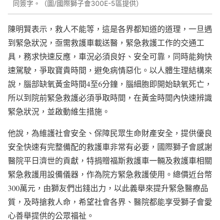
同簽字。（圖/國際獅子會300E-5區提供）
陳明賢表示，救人不能等，這是各界都知道的道理，一旦遇
到緊急狀況，亟需救護車載送醫，緊急救護工作的交通工
具，務求快速反應，車況必須良好、安全可靠，同時能夠快
速駕駛，爭取寶貴時間，避免病情惡化。以人體生理結構來
說，腦部缺氧黃金時間4至6分鐘，腦細胞即開始缺氧死亡，
所以到院前緊急救護必須爭取時間，在黃金時間內快速辨識
緊急狀況，並啟動維生措施。
他說，為維護社會安全、保障民眾生命財產安全，提供優良
安全快速有完整備配的救護車非常有必要，國際獅子會感謝
醫院平日濟世的貢獻，特捐贈福斯救護車一輛及救護車相關
緊急救護用設備儀器，作為院方緊急救護使用。總價近台幣
300萬元，由獅友們出錢出力，以此義舉來提升緊急醫療品
質，及時搶救人命，希望社會各界、醫院都能享受獅子會愛
心善舉提供的公眾福祉。