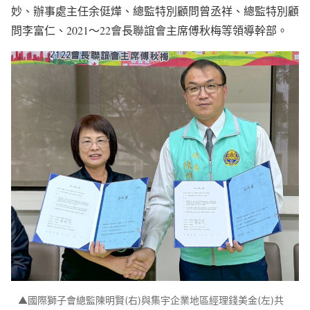
妙、辦事處主任余侹燁、總監特別顧問曾丞祥、總監特別顧
問李富仁、2021〜22會長聯誼會主席傅秋梅等領導幹部。
▲國際獅子會總監陳明賢(右)與集宇企業地區經理錢美金(左)共