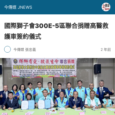
今傳媒 JNEWS
國際獅子會300E-5區聯合捐贈高醫救
護車簽約儀式
今傳媒 張忠義
2 年前