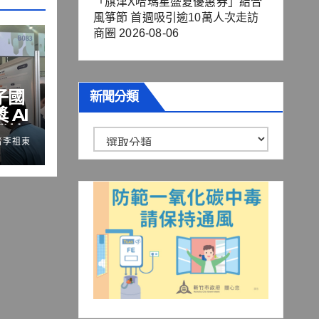
「旗津X哈瑪星盛夏優惠券」結合
風箏節 首週吸引逾10萬人次走訪
商圈
2026-08-06
子國
新聞分類
 AI
機技
新
者李祖東
力
聞
分
類