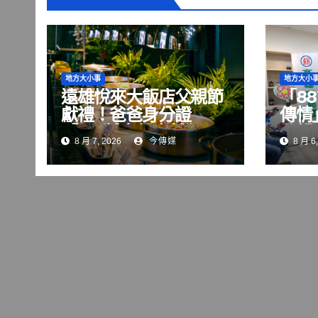
地方大小事
地方大小
遠雄悅來大飯店父親節
「8
獻禮！爸爸身分證
傳情
「8」越多優惠越狂，
父親
8 月 7, 2026
今傳媒
8 月 6,
最低只要8元！