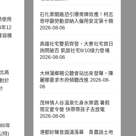
石化業關廠恐引爆骨牌效應！柯志
地使用
恩呼籲勞動部納入僱用安定第十類
年12
2026-08-06
算容積
高雄社宅雙箭齊發，大寮社宅首日
詢問破百 凱旋社宅8/10接力登場
2026-08-06
臺北高
大林蒲鄉親公聽會站出來發聲，陳
麗娜要求市府傾聽改進
2026-08-
城對於
06
於
茂林情人谷溫泉化身水樂園 暑假
限定夏令營 快帶帶孩子去放電
2026-08-06
80年
港都好聲音圓滿落幕 青農說土地
(特)