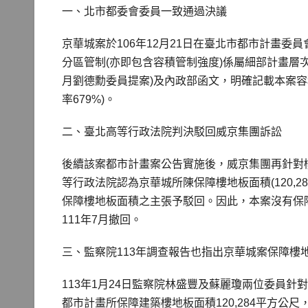
一、北市都委會委員一致通過決議
京華城案於106年12月21日在臺北市都市計畫委
分區管制(亦即包含容積管制強度)係屬細部計畫層次
月劉德勳委員提案)及內政部函文，明確記載本案容積
率679%)。
二、臺北高等行政法院判決駁回威京集團訴訟
後續該案都市計畫案公告實施後，威京集團再針對樓地
等行政法院認為京華城所陳保障樓地板面積(120,
保障樓地板面積之主張予駁回。因此，本案沒有保
111年7月撤回。
三、監察院113年調查報告也指出京華城案保障樓
113年1月24日監察院林盛豐及蘇麗瓊兩位委員
都市計畫所保障建築樓地板面積120,284平方公