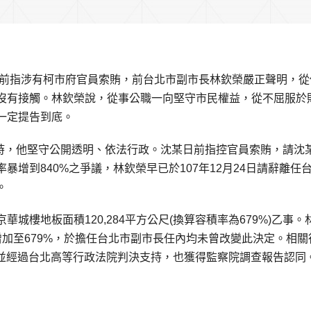
日前指涉有柯市府官員索賄，前台北市副市長林欽榮嚴正聲明，從
沒有接觸。林欽榮說，從事公職一向堅守市民權益，從不屈服於
一定提告到底。
議時，他堅守公開透明、依法行政。沈某日前指控官員索賄，請沈
增到840%之爭議，林欽榮早已於107年12月24日請辭離任
。
城樓地板面積120,284平方公尺(換算容積率為679%)乙事。
增加至679%，於擔任台北市副市長任內均未曾改變此決定。相關
過，並經過台北高等行政法院判決支持，也獲得監察院調查報告認同