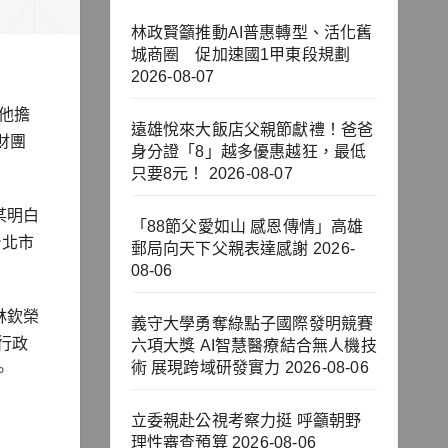
林政賢籲推動AI普惠轉型、活化舊
城商圈 促加速國1甲東段規劃
2026-08-07
他擔
遠雄悅來大飯店父親節獻禮！爸爸
財團
身分證「8」越多優惠越狂，最低
只要8元！
2026-08-07
某明白
「88節父愛如山 感恩傳情」高雄
台北市
郵局向天下父親表達感謝
2026-
08-06
林欽榮
義守大學勇奪綠點子國際發明競賽
行政
六項大獎 AI智慧醫療結合無人機技
術 展現跨域研發實力
2026-08-06
。
立委親赴公視考察力挺 呼籲朝野
理性審查預算
2026-08-06