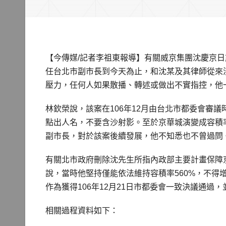
【今傳媒/記者李祖東報導】有關威京集團沈慶京
任台北市副市長到今天為止，和沈某及其律師從來
壓力，任何人如果散播、轉述或做出不實指控，他
林欽榮說，該案在106年12月由台北市都委會審
點出人名，不要含沙射影。至於京華城演變成容積率暴
副市長，對於該案後續發展，他不知悉也不曾過問
有關北市政府刪除沈先生所指內政部主要計畫保障京華
說，當時他堅持僅能依法維持容積率560%，不得
作為獲得106年12月21日市都委會一致決議通
相關過程資料如下：