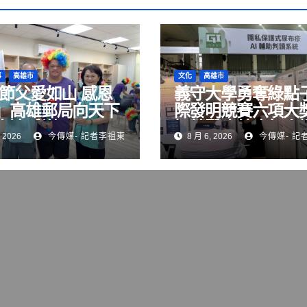
事
高雄市
文化
高雄市
8節父愛如山 感恩
義守大學勇奪綠點
」高雄郵局向天下
際發明競賽六項大獎
表達感謝
智慧醫療結合無人
 2026
今傳媒- 記者李祖東
8 月 6, 2026
今傳媒- 記
術 展現跨域研發實