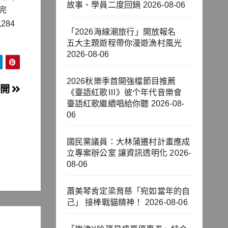
故事、學員二度回鍋
2026-08-06
完
84
「2026海線潮旅行」開放報名
五大主題遊程帶你漫遊漁村風光
2026-08-06
2026秋樂季首開強檔節目推薦
公開
《臺語紅歌Ⅲ》彼个年代音樂會
臺語紅歌繼續唱給你聽
2026-08-
06
國民黨議員：大林蒲遷村計畫應成
立專案辦公室 讓資訊透明化
2026-
08-06
蕭美琴肯定梁育慈「宛如當年的自
己」 接棒戰貓精神！
2026-08-06