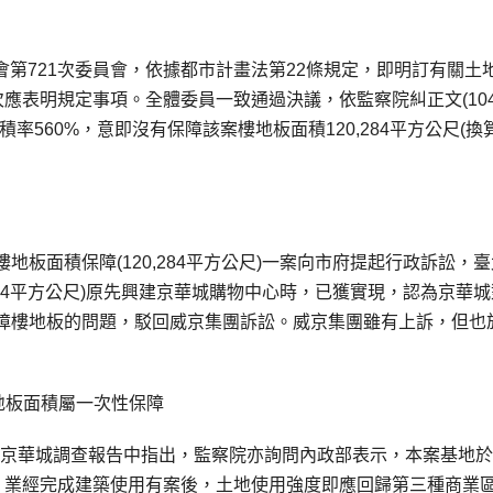
員會第721次委員會，依據都市計畫法第22條規定，即明訂有關土
應表明規定事項。全體委員一致通過決議，依監察院糾正文(104
率560%，意即沒有保障該案樓地板面積120,284平方公尺(換
板面積保障(120,284平方公尺)一案向市府提起行政訴訟，
284平方公尺)原先興建京華城購物中心時，已獲實現，認為京華
障樓地板的問題，駁回威京集團訴訟。威京集團雖有上訴，但也
地板面積屬一次性保障
針對京華城調查報告中指出，監察院亦詢問內政部表示，本案基地於
尺，業經完成建築使用有案後，土地使用強度即應回歸第三種商業區