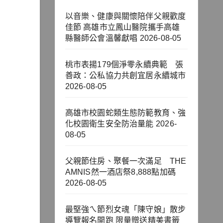
以音樂、健康與關懷陪伴父親歡度
佳節 高雄市立鳳山醫院攜手高雄
縣醫師公會溫馨獻唱
2026-08-05
桃市表揚179個淨零永續典範 張
善政：公私協力共創宜居永續城市
2026-08-05
高雄市校園蛇類生態防範教育、強
化校園衛生安全防治量能
2026-
08-05
父親節住房、聚餐一次滿足 THE
AMNIS然一酒店祭8,888點加碼
2026-08-05
最堅強ㄟ節烈女魂「陳守娘」散步
導覽報名開跑 限量贈送精美書籤