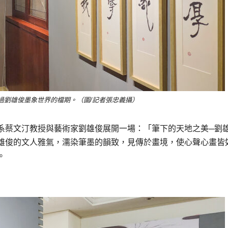
過劉雄俊墨象世界的檔期。（圖/記者張忠義攝）
系蔡文汀教授與藝術家劉雄俊展開一場：「筆下的天地之美─劉
雄俊的文人雅氣，濡染筆墨的韻致，見傳於畫境，使心聲心畫皆
。