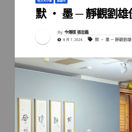
地方大小事
高雄市
默 ‧ 墨 ─ 靜觀劉
By
今傳媒 張忠義
默 ‧ 墨 ─ 靜觀
9 月 7, 2024