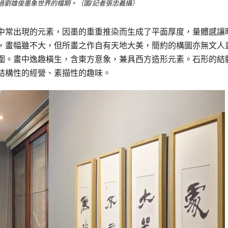
過劉雄俊墨象世界的檔期。（圖/記者張忠義攝）
中常出現的元素，因墨的重重推染而生成了平面厚度，量體感讓
，畫幅雖不大，但所畫之作自有天地大美，簡約的構圖亦無文人
圍。畫中逸趣橫生，含東方意象，兼具西方造形元素。石形的結
結構性的經營、素描性的趣味。