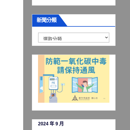
新聞分類
新
聞
分
類
2024 年 9 月