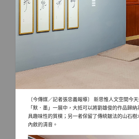
〔今傳媒／記者張忠義報導〕 新思惟人文空間今天推
「默．墨」一展中，大抵可以將劉雄俊的作品歸納
具趣味性的質樸；另一者保留了傳統皴法的山石樹
內斂的清音。