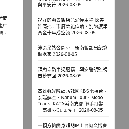
與平安符
2026-08-05
時間
說好的海景飯店竟淪停車場 陳美
畫中
雅痛批：市府效能低落，別讓旗津
黃金十年成空談
2026-08-05
體，
迷途呆站公園旁 新南警認出紀錄
助返家
2026-08-05
拜廟忘騎車疑遭竊 興安警調監視
器秒尋回
2026-08-05
高雄觀光隊續訪韓國KBS電視台、
泰瑞航空、Nanum Tour、Mode
Tour、 KATA嶺南支會 聯手打響
「高雄K-Culture 」
2026-08-05
一顆方糖變身超萌IP！台糖文博會