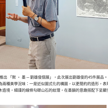
出 「默 ‧ 墨 ─ 劉雄俊個展」，此次展出劉雄俊的45件展品
為兩種美學況味：一是近似圖式化的構圖，以更簡約的造形，表
木造境，細謹的線條勾磔山石的紋理，在墨韻的意趣搭配下呈顯