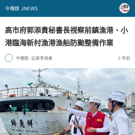
今傳媒 JNEWS
高市府郭添貴秘書長視察前鎮漁港、小
港臨海新村漁港漁船防颱整備作業
今傳媒- 記者李祖東
2 年前