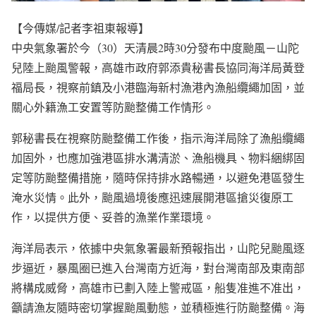
【今傳媒/記者李祖東報導】
中央氣象署於今（30）天清晨2時30分發布中度颱風－山陀
兒陸上颱風警報，高雄市政府郭添貴秘書長協同海洋局黃登
福局長，視察前鎮及小港臨海新村漁港內漁船纜繩加固，並
關心外籍漁工安置等防颱整備工作情形。
郭秘書長在視察防颱整備工作後，指示海洋局除了漁船纜繩
加固外，也應加強港區排水溝清淤、漁船機具、物料綑綁固
定等防颱整備措施，隨時保持排水路暢通，以避免港區發生
淹水災情。此外，颱風過境後應迅速展開港區搶災復原工
作，以提供方便、妥善的漁業作業環境。
海洋局表示，依據中央氣象署最新預報指出，山陀兒颱風逐
步逼近，暴風圈已進入台灣南方近海，對台灣南部及東南部
將構成威脅，高雄市已劃入陸上警戒區，船隻准進不准出，
籲請漁友隨時密切掌握颱風動態，並積極進行防颱整備。海