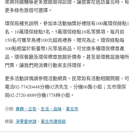
來將持續輔導更多旅館取得認證，讓旅客在造訪臺北時，有
更多綠色旅宿可選擇。
環保局補充說明，參加本活動抽獎好禮除有100萬環保綠點1
名、10萬環保綠點5名、5萬環保綠點10名等獎項，每月前
150名可獲早鳥禮100元超商禮券，贈完為止。環保綠點每
100點相當於新臺幣1元等值商品，可兌換多種環保標章產
品、環保餐廳及環保標章旅館折價劵，甚至是環教設施場所
門票，讓我們用消費行動來支持環保。
更多活動詳情請參閱活動網頁。民眾如有活動相關問題，可
電洽02-77420448分機02洪先生、分機06龔小姐；北市環保
局02-2720-8889分機1778林小姐。
分類:
專題、公告
、
生活、品味
、
臺北市
標籤:
淨零愛地球
、
臺北市環保局