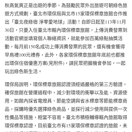
秋高氣爽正是出遊的季節，為鼓勵民眾外出旅遊可朝綠色旅
遊方式規劃，臺北市環保局與北市15家環保標章旅館合作推
出「臺北夜綠宿 淨零愛地球」活動！自即日起至113年11月
30日，只要入住臺北市轄內環保標章旅館，上傳消費發票到
活動官網並填寫個人聯絡資訊，就能參加百萬綠點抽獎活
動，每月前150名成功上傳消費發票的民眾，還有機會獲得
早鳥禮100元禮券，此外，各家環保標章旅館年底前也都推
出環保住宿優惠方案(見附件)，請民眾把握機會參加，一起
玩出綠色新生活。
環保局說明，環保標章旅館認證須經過嚴格的第三方驗證，
確保旅館在營運過程中，減少對環境的衝擊以及能、資源使
用，如館內採省電燈具、節能空調與省水標章等節能標章商
品，採購時優先選擇綠色商品，並採行減少使用與提供一次
性備品等措施，相當不容易。臺北市積極輔導轄內旅館取得
環保標章認證，目前臺北市有15家環保標章認證的旅館，未