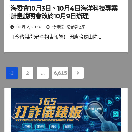
海委會10月3日、10月4日海洋科技專案
計畫說明會改於10月9日辦理
10 月 2, 2024
今傳媒- 記者李祖東
【今傳媒/記者李祖東報導】 因應強颱山陀...
文
1
2
...
6,615
章
分
頁