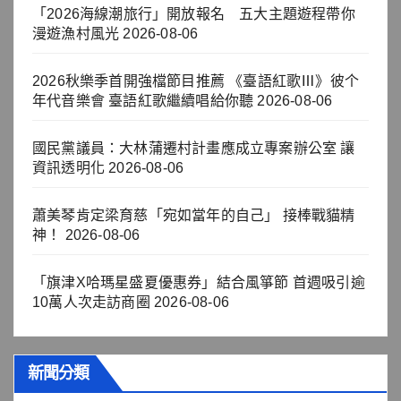
「2026海線潮旅行」開放報名 五大主題遊程帶你
漫遊漁村風光
2026-08-06
2026秋樂季首開強檔節目推薦 《臺語紅歌Ⅲ》彼个
年代音樂會 臺語紅歌繼續唱給你聽
2026-08-06
國民黨議員：大林蒲遷村計畫應成立專案辦公室 讓
資訊透明化
2026-08-06
蕭美琴肯定梁育慈「宛如當年的自己」 接棒戰貓精
神！
2026-08-06
「旗津X哈瑪星盛夏優惠券」結合風箏節 首週吸引逾
10萬人次走訪商圈
2026-08-06
新聞分類