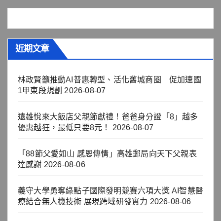
近期文章
林政賢籲推動AI普惠轉型、活化舊城商圈 促加速國
1甲東段規劃
2026-08-07
遠雄悅來大飯店父親節獻禮！爸爸身分證「8」越多
優惠越狂，最低只要8元！
2026-08-07
「88節父愛如山 感恩傳情」高雄郵局向天下父親表
達感謝
2026-08-06
義守大學勇奪綠點子國際發明競賽六項大獎 AI智慧醫
療結合無人機技術 展現跨域研發實力
2026-08-06