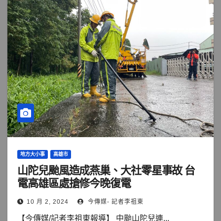
地方大小事
高雄市
山陀兒颱風造成燕巢、大社零星事故 台
電高雄區處搶修今晚復電
10 月 2, 2024
今傳媒- 記者李祖東
【今傳媒/記者李祖東報導】 中颱山陀兒連...