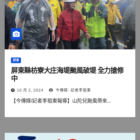
屏東
屏東縣枋寮大庄海堤颱風破堤 全力搶修
中
10 月 2, 2024
今傳媒- 記者李祖東
【今傳媒/記者李祖東報導】山陀兒颱風帶來...