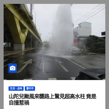
生活、品味
臺中市
山陀兒颱風來襲路上驚見超高水柱 竟是
自撞惹禍