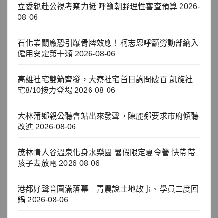
立委親赴公視考察力挺 呼籲朝野理性審查預算
2026-
08-06
石化業關廠恐引爆骨牌效應！柯志恩呼籲勞動部納入
僱用安定第十類
2026-08-06
高雄社宅雙箭齊發，大寮社宅首日詢問破百 凱旋社
宅8/10接力登場
2026-08-06
大林蒲鄉親公聽會站出來發聲，陳麗娜要求市府傾聽
改進
2026-08-06
茂林情人谷溫泉化身水樂園 暑假限定夏令營 快帶帶
孩子去放電
2026-08-06
港都好聲音圓滿落幕 青農說土地故事、學員二度回
鍋
2026-08-06