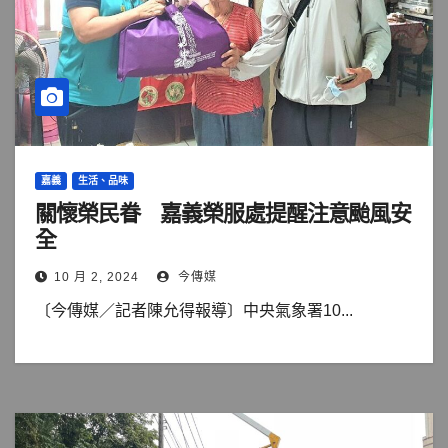
嘉義
生活、品味
關懷榮民眷 嘉義榮服處提醒注意颱風安
全
10 月 2, 2024
今傳媒
〔今傳媒／記者陳允得報導〕中央氣象署10...