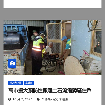
地方大小事
高雄市
高市擴大預防性撤離土石流潛勢區住戶
10 月 2, 2024
今傳媒- 記者李祖東